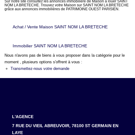
LOUER
Sur notre site consultez les annonces immobilière de Maison à louer SAINT
NOM LA BRETECHE. Trouvez votre Maison sur SAINT NOM LA BRETECHE
grâce aux annonces immobilières de PATRIMOINE OUEST PARISIEN.
NOTRE AGENCE
Achat / Vente Maison SAINT NOM LA BRETECHE
Notre Agence
Notre Équipe
Immobilier SAINT NOM LA BRETECHE
Actualités
Nous n'avons pas de biens à vous proposer dans la catégorie pour le
moment , plusieurs options s'offrent à vous :
Transmettez-nous votre demande
EN
L'AGENCE
7 RUE DU VIEIL ABREUVOIR, 78100 ST GERMAIN EN
LAYE