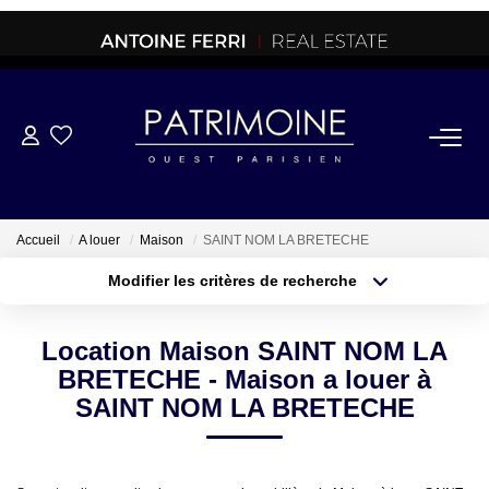
ACHETER
OFF MARKET
Accueil
A louer
Maison
SAINT NOM LA BRETECHE
Modifier les critères de recherche
NORMANDIE/LA BAULE
Type de transaction
Localisation
Acheter
Localisation
Location Maison SAINT NOM LA
Type de bien
BRETAGNE
Sélectionnez...
Surface min
BRETECHE - Maison a louer à
SAINT NOM LA BRETECHE
PROPRIETES/CHATEAUX
Plus de critères
Budget max
Créer une alerte