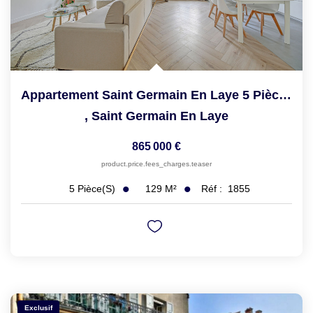
Appartement Saint Germain En Laye 5 Pièce(s) 97.72 M2
,
Saint Germain En Laye
865 000 €
product.price.fees_charges.teaser
129
M²
Réf :
1855
5
Pièce(s)
Exclusif