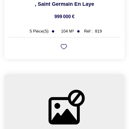
,
Saint Germain En Laye
999 000 €
104
M²
Réf :
819
5
Pièce(s)