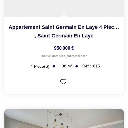
Appartement Saint Germain En Laye 4 Pièce(s) 98 M2
,
Saint Germain En Laye
950 000 €
product.price.fees_charges.teaser
98
M²
Réf :
815
4
Pièce(s)