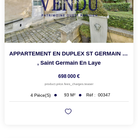
APPARTEMENT EN DUPLEX ST GERMAIN EN LAYE - 5 Pièce(s) - 93...
,
Saint Germain En Laye
698 000 €
product.price.fees_charges.teaser
93
M²
Réf :
00347
4
Pièce(s)