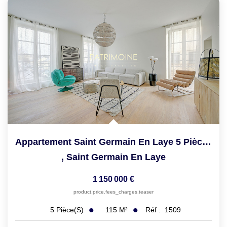
Appartement Saint Germain En Laye 5 Pièce(s) 115.25 M2
,
Saint Germain En Laye
1 150 000 €
product.price.fees_charges.teaser
115
M²
Réf :
1509
5
Pièce(s)