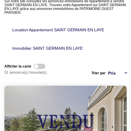
LOUER
Sur notre site consultez les annonces immobilière de Appartement à vendre
SAINT GERMAIN EN LAYE. Trouvez votre Appartement sur SAINT GERMAIN
EN LAYE grâce aux annonces immobilières de PATRIMOINE OUEST
PARISIEN.
NOTRE AGENCE
Location Appartement SAINT GERMAIN EN LAYE
Notre Agence
Notre Équipe
Immobilier SAINT GERMAIN EN LAYE
Actualités
Afficher la carte
EN
51 annonce(s) trouvée(s)
Trier par