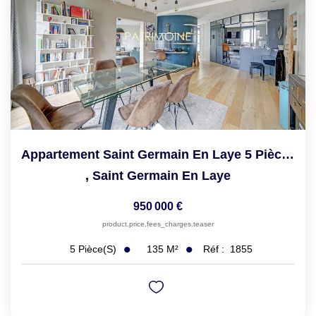
Appartement Saint Germain En Laye 5 Pièce(s) 135.46 M2
,
Saint Germain En Laye
950 000 €
product.price.fees_charges.teaser
135
M²
Réf :
1855
5
Pièce(s)