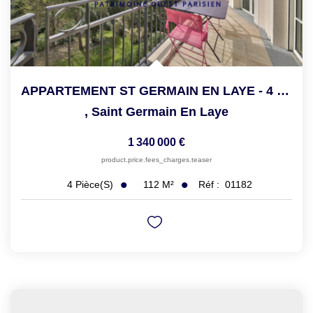
APPARTEMENT ST GERMAIN EN LAYE - 4 Pièce(s) - 111.94 M2
,
Saint Germain En Laye
1 340 000 €
product.price.fees_charges.teaser
112
M²
Réf :
01182
4
Pièce(s)