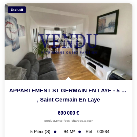
Exclusif
APPARTEMENT ST GERMAIN EN LAYE - 5 Pièce(s) - 93.94 M2
,
Saint Germain En Laye
690 000 €
product.price.fees_charges.teaser
94
M²
Réf :
00984
5
Pièce(s)