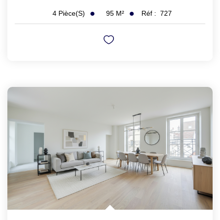
95
M²
Réf :
727
4
Pièce(s)