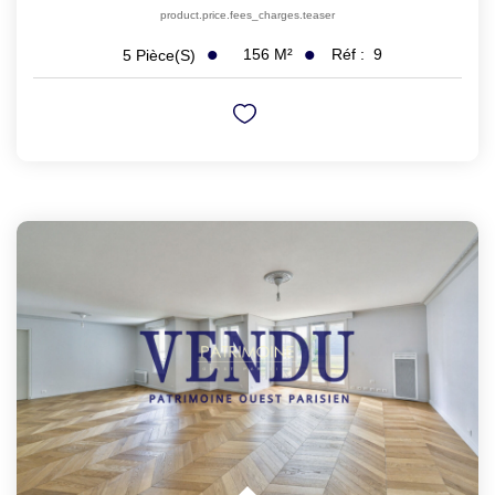
product.price.fees_charges.teaser
156
M²
Réf :
9
5
Pièce(s)