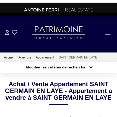
ACHETER
OFF MARKET
Accueil
A vendre
Appartement
SAINT GERMAIN EN LAYE
Modifier les critères de recherche
NORMANDIE/LA BAULE
Type de transaction
Localisation
Acheter
Localisation
Achat / Vente Appartement SAINT
Type de bien
BRETAGNE
Sélectionnez...
Surface min
GERMAIN EN LAYE - Appartement a
vendre à SAINT GERMAIN EN LAYE
PROPRIETES/CHATEAUX
Plus de critères
Budget max
Créer une alerte