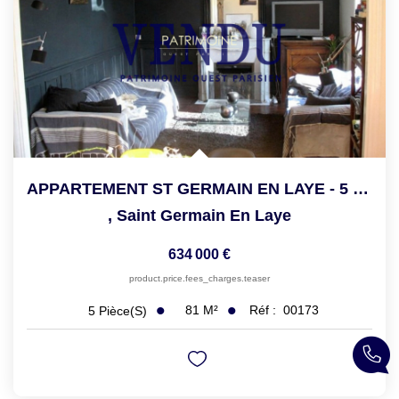
APPARTEMENT ST GERMAIN EN LAYE - 5 Pièce(s) - 81 M2
,
Saint Germain En Laye
634 000 €
product.price.fees_charges.teaser
81
M²
Réf :
00173
5
Pièce(s)