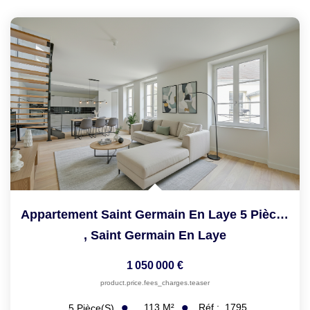
Appartement Saint Germain En Laye 5 Pièce(s) Duplex De...
,
Saint Germain En Laye
1 050 000 €
product.price.fees_charges.teaser
113
M²
Réf :
1795
5
Pièce(s)