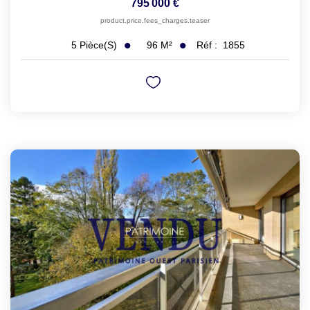
795 000 €
product.price.fees_charges.teaser
96
M²
Réf :
1855
5
Pièce(s)