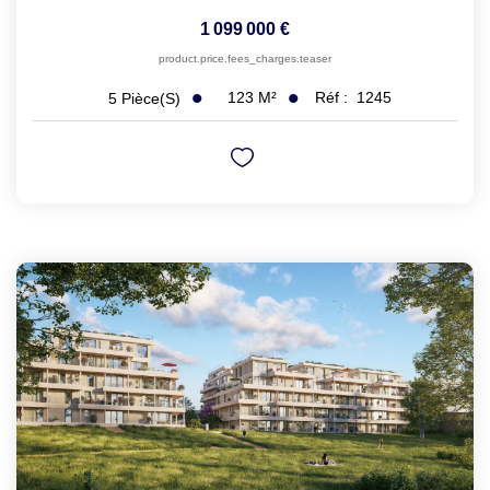
1 099 000 €
product.price.fees_charges.teaser
123
M²
Réf :
1245
5
Pièce(s)