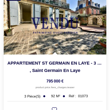
APPARTEMENT ST GERMAIN EN LAYE - 3 Pièce(s) - 92.25 M2
,
Saint Germain En Laye
795 000 €
product.price.fees_charges.teaser
92
M²
Réf :
01073
3
Pièce(s)