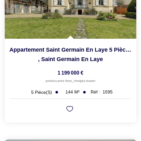
Appartement Saint Germain En Laye 5 Pièce(s) 144.31 M2
,
Saint Germain En Laye
1 199 000 €
product.price.fees_charges.teaser
144
M²
Réf :
1595
5
Pièce(s)