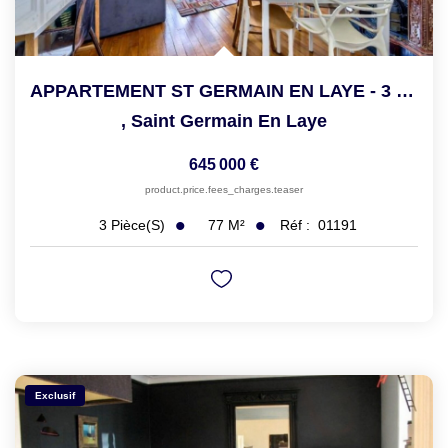
APPARTEMENT ST GERMAIN EN LAYE - 3 Pièce(s) - 76.77 M2
,
Saint Germain En Laye
645 000 €
product.price.fees_charges.teaser
77
M²
Réf :
01191
3
Pièce(s)
Exclusif