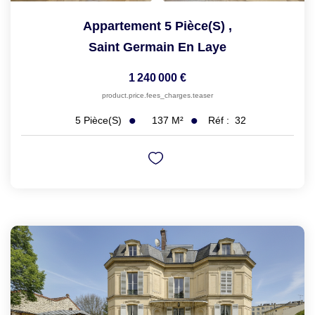
Appartement 5 Pièce(s)
,
Saint Germain En Laye
1 240 000 €
product.price.fees_charges.teaser
137
M²
Réf :
32
5
Pièce(s)