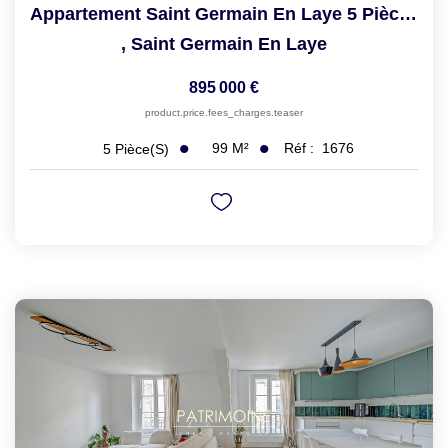
Appartement Saint Germain En Laye 5 Pièce(s) 99.20 M2
,
Saint Germain En Laye
895 000 €
product.price.fees_charges.teaser
99
M²
Réf :
1676
5
Pièce(s)