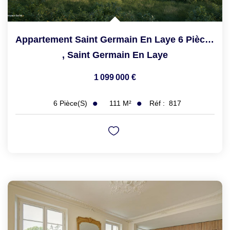
Appartement Saint Germain En Laye 6 Pièce(s) 111.30 M2
,
Saint Germain En Laye
1 099 000 €
111
M²
Réf :
817
6
Pièce(s)