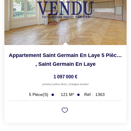
Appartement Saint Germain En Laye 5 Pièce(s) 121.43 M2
,
Saint Germain En Laye
1 097 000 €
product.price.fees_charges.teaser
121
M²
Réf :
1363
5
Pièce(s)