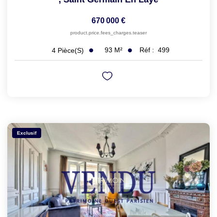
670 000 €
product.price.fees_charges.teaser
93
M²
Réf :
499
4
Pièce(s)
Exclusif