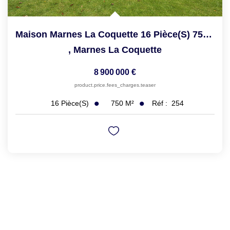
Maison Marnes La Coquette 16 Pièce(s) 750 M2
,
Marnes La Coquette
8 900 000 €
product.price.fees_charges.teaser
750
M²
Réf :
254
16
Pièce(s)