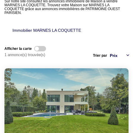
LOUER
Sur notre site consultez les annonces immobilière de Maison à vendre
MARNES LA COQUETTE. Trouvez votre Maison sur MARNES LA
COQUETTE grâce aux annonces immobilières de PATRIMOINE OUEST
PARISIEN.
NOTRE AGENCE
Immobilier MARNES LA COQUETTE
Notre Agence
Notre Équipe
Afficher la carte
Actualités
1 annonce(s) trouvée(s)
Trier par
EN