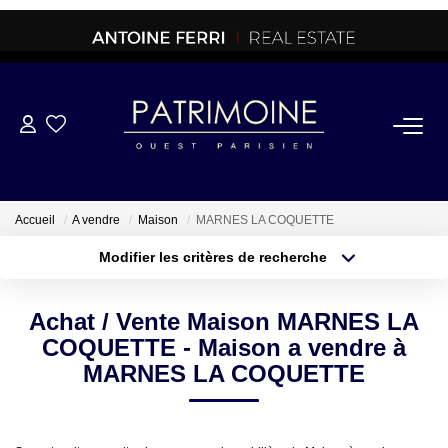
ACHETER
OFF MARKET
Accueil
A vendre
Maison
MARNES LA COQUETTE
Modifier les critères de recherche
NORMANDIE/LA BAULE
Type de transaction
Localisation
Acheter
Localisation
Achat / Vente Maison MARNES LA
Type de bien
BRETAGNE
Sélectionnez...
Surface min
COQUETTE - Maison a vendre à
MARNES LA COQUETTE
PROPRIETES/CHATEAUX
Plus de critères
Budget max
Créer une alerte