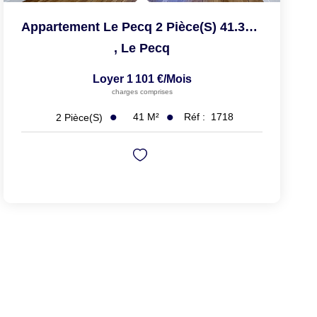
Appartement Le Pecq 2 Pièce(s) 41.38 M2
,
Le Pecq
Loyer 1 101 €/mois
charges comprises
41
M²
Réf :
1718
2
Pièce(s)