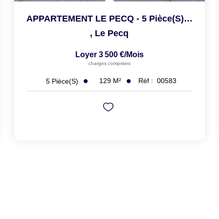
APPARTEMENT LE PECQ - 5 Pièce(s) - 128.75 M2
,
Le Pecq
Loyer 3 500 €/mois
charges comprises
129
M²
Réf :
00583
5
Pièce(s)