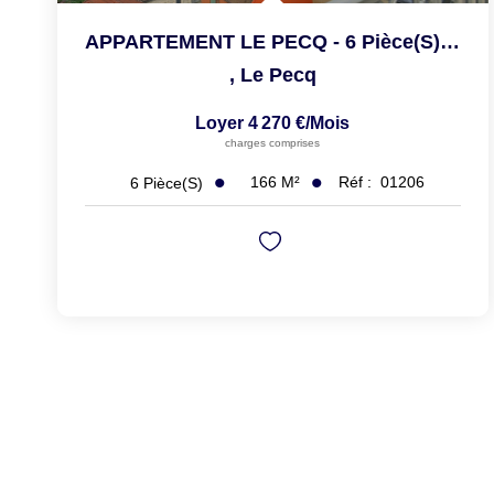
APPARTEMENT LE PECQ - 6 Pièce(s) - 166.4 M2
,
Le Pecq
Loyer 4 270 €/mois
charges comprises
166
M²
Réf :
01206
6
Pièce(s)