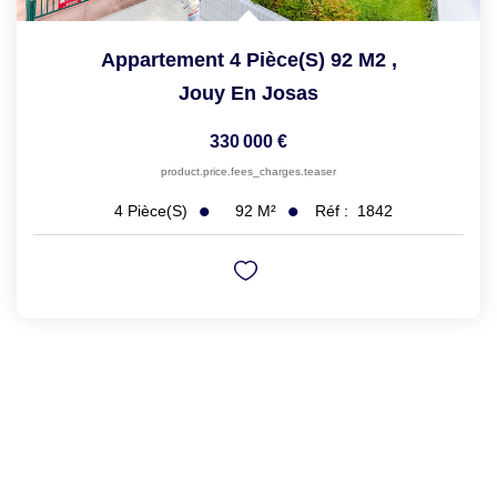
Appartement 4 Pièce(s) 92 M2
,
Jouy En Josas
330 000 €
product.price.fees_charges.teaser
92
M²
Réf :
1842
4
Pièce(s)