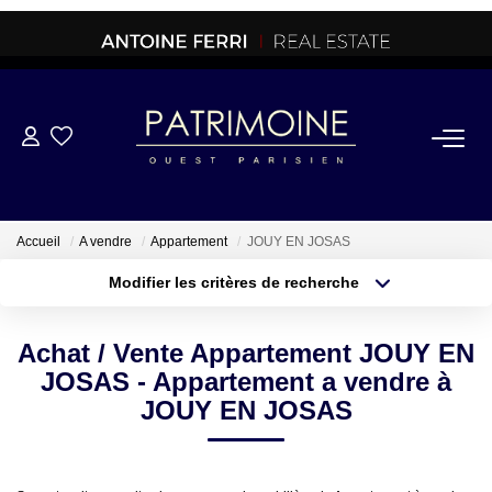
ACHETER
OFF MARKET
Accueil
A vendre
Appartement
JOUY EN JOSAS
Modifier les critères de recherche
NORMANDIE/LA BAULE
Type de transaction
Localisation
Acheter
Localisation
Achat / Vente Appartement JOUY EN
Type de bien
BRETAGNE
Sélectionnez...
Surface min
JOSAS - Appartement a vendre à
JOUY EN JOSAS
PROPRIETES/CHATEAUX
Plus de critères
Budget max
Créer une alerte