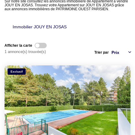
LOUER
Sur notre site consultez les annonces immobilière de Appartement à vendre
JOUY EN JOSAS. Trouvez votre Appartement sur JOUY EN JOSAS grâce
aux annonces immobilières de PATRIMOINE OUEST PARISIEN.
NOTRE AGENCE
Immobilier JOUY EN JOSAS
Notre Agence
Notre Équipe
Afficher la carte
1 annonce(s) trouvée(s)
Trier par
Actualités
EN
Exclusif