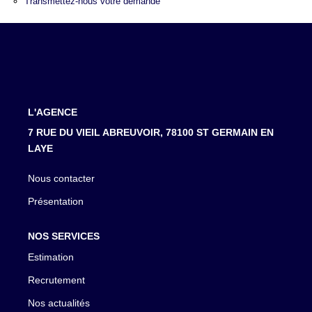
LOUER
Transmettez-nous votre demande
NOTRE AGENCE
Notre Agence
Notre Équipe
L'AGENCE
Actualités
7 RUE DU VIEIL ABREUVOIR, 78100 ST GERMAIN EN
LAYE
EN
Nous contacter
Présentation
NOS SERVICES
Estimation
Recrutement
Nos actualités