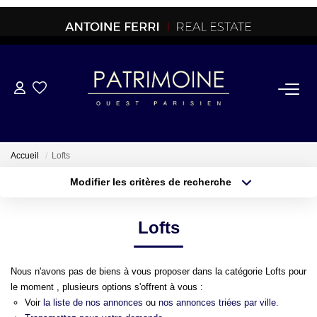
ACHETER
OFF MARKET
Accueil
Lofts
Modifier les critères de recherche
NORMANDIE/LA BAULE
Type de transaction
Localisation
Acheter
Localisation
Lofts
Type de bien
BRETAGNE
Sélectionnez...
Surface min
Nous n'avons pas de biens à vous proposer dans la catégorie Lofts pour
PROPRIETES/CHATEAUX
Plus de critères
Budget max
le moment , plusieurs options s'offrent à vous :
Voir
la liste de nos annonces
ou
nos annonces triées par ville.
Créer une alerte