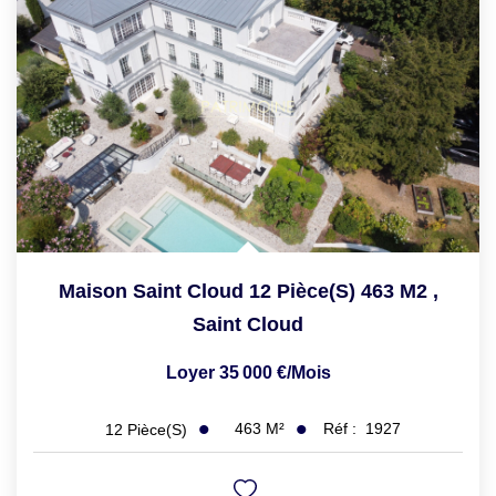
PROPRIETES/CHATEAUX
LOUER
NOTRE AGENCE
Notre Agence
Notre Équipe
Actualités
Maison Saint Cloud 12 Pièce(s) 463 M2
,
Saint Cloud
Loyer 35 000 €/mois
EN
463
M²
Réf :
1927
12
Pièce(s)