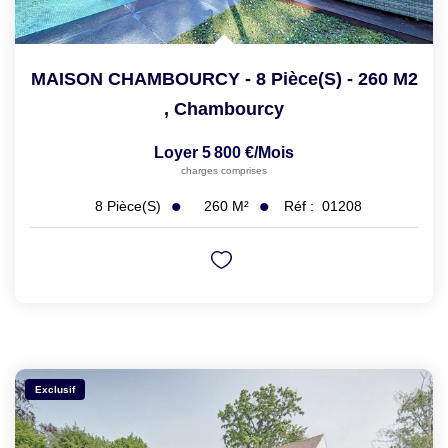
MAISON CHAMBOURCY - 8 Pièce(s) - 260 M2
,
Chambourcy
Loyer 5 800 €/mois
charges comprises
260
M²
Réf :
01208
8
Pièce(s)
Exclusif