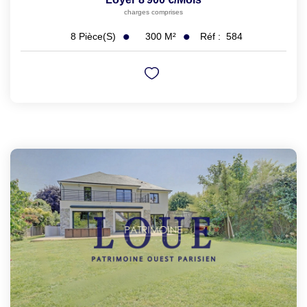
charges comprises
300
M²
Réf :
584
8
Pièce(s)