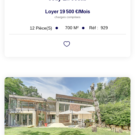
Loyer 19 500 €/mois
charges comprises
700
M²
Réf :
929
12
Pièce(s)