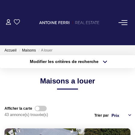
Accueil
Maisons
A louer
Modifier les critères de recherche
ACHETER
Localisation
Type de transaction
Surface min
OFF MARKET
Maisons a louer
Type de bien
Plus de critères
Budget max
NORMANDIE/LA BAULE
Créer une alerte
Afficher la carte
43 annonce(s) trouvée(s)
Trier par
BRETAGNE