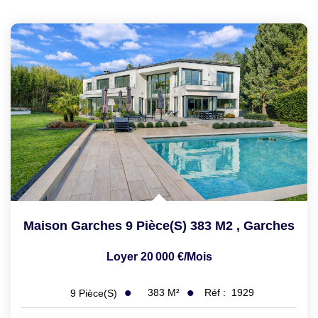
Maison Garches 9 Pièce(s) 383 M2
,
Garches
Loyer 20 000 €/mois
383
M²
Réf :
1929
9
Pièce(s)