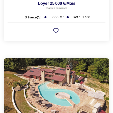
Loyer 25 000 €/mois
charges comprises
838
M²
Réf :
1728
9
Pièce(s)