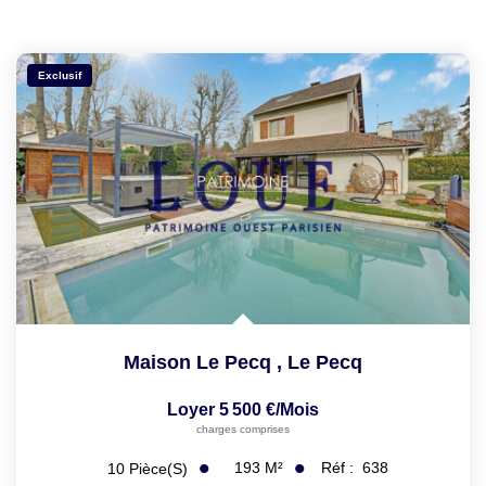
Exclusif
Maison Le Pecq
,
Le Pecq
Loyer 5 500 €/mois
charges comprises
193
M²
Réf :
638
10
Pièce(s)