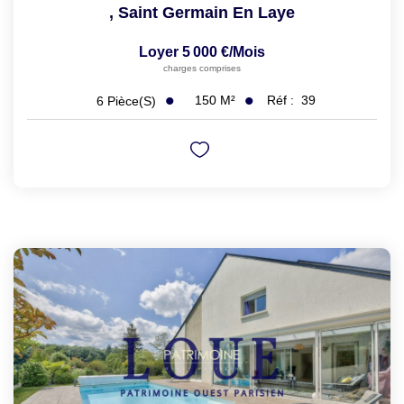
,
Saint Germain En Laye
Loyer 5 000 €/mois
charges comprises
150
M²
Réf :
39
6
Pièce(s)