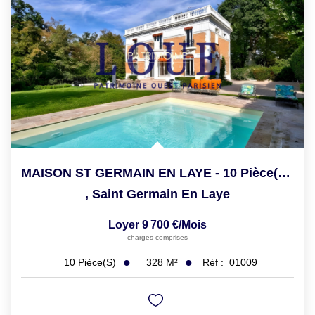
MAISON ST GERMAIN EN LAYE - 10 Pièce(s) - 328.37 M2
,
Saint Germain En Laye
Loyer 9 700 €/mois
charges comprises
328
M²
Réf :
01009
10
Pièce(s)