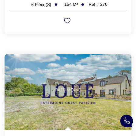
154
M²
Réf :
270
6
Pièce(s)