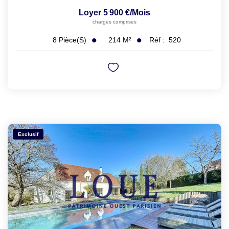
Loyer 5 900 €/mois
charges comprises
214
M²
Réf :
520
8
Pièce(s)
Exclusif