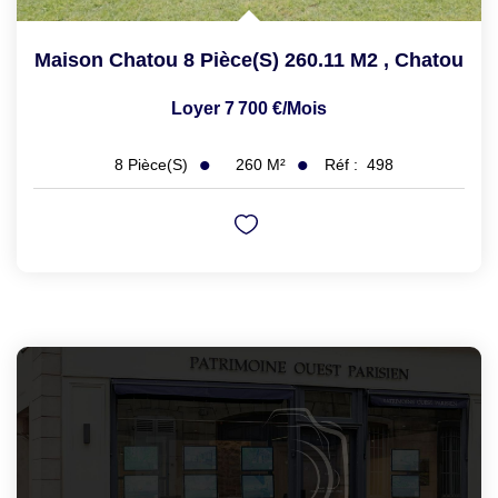
Maison Chatou 8 Pièce(s) 260.11 M2
,
Chatou
Loyer 7 700 €/mois
260
M²
Réf :
498
8
Pièce(s)