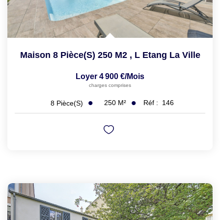
Maison 8 Pièce(s) 250 M2
,
L Etang La Ville
Loyer 4 900 €/mois
charges comprises
250
M²
Réf :
146
8
Pièce(s)