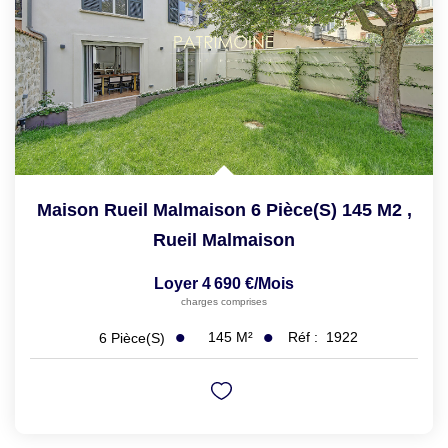
Maison Rueil Malmaison 6 Pièce(s) 145 M2
,
Rueil Malmaison
Loyer 4 690 €/mois
charges comprises
145
M²
Réf :
1922
6
Pièce(s)