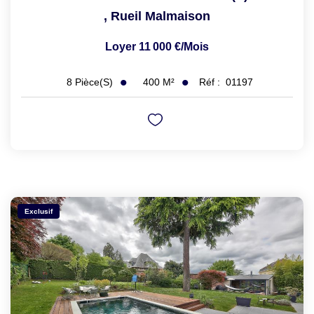
,
Rueil Malmaison
Loyer 11 000 €/mois
400
M²
Réf :
01197
8
Pièce(s)
Exclusif