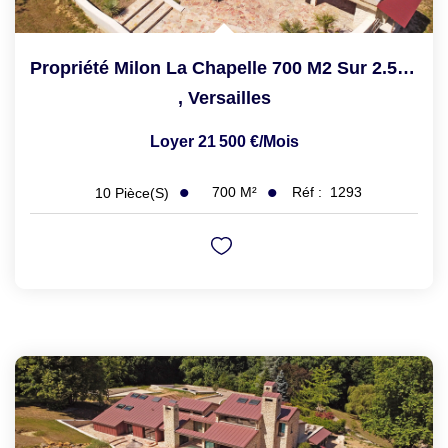
Propriété Milon La Chapelle 700 M2 Sur 2.5 Hectares De...
,
Versailles
Loyer 21 500 €/mois
700
M²
Réf :
1293
10
Pièce(s)