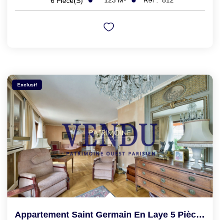
123
M²
Réf :
812
6
Pièce(s)
Exclusif
Appartement Saint Germain En Laye 5 Pièce(s)