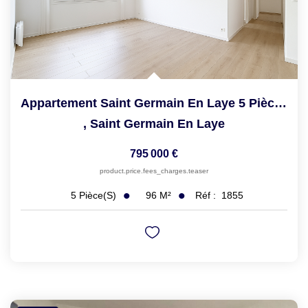
Appartement Saint Germain En Laye 5 Pièce(s) 96.32 M2
,
Saint Germain En Laye
795 000 €
product.price.fees_charges.teaser
96
M²
Réf :
1855
5
Pièce(s)