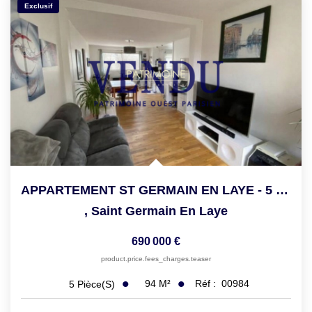
Exclusif
APPARTEMENT ST GERMAIN EN LAYE - 5 Pièce(s) - 93.94 M2
,
Saint Germain En Laye
690 000 €
product.price.fees_charges.teaser
94
M²
Réf :
00984
5
Pièce(s)