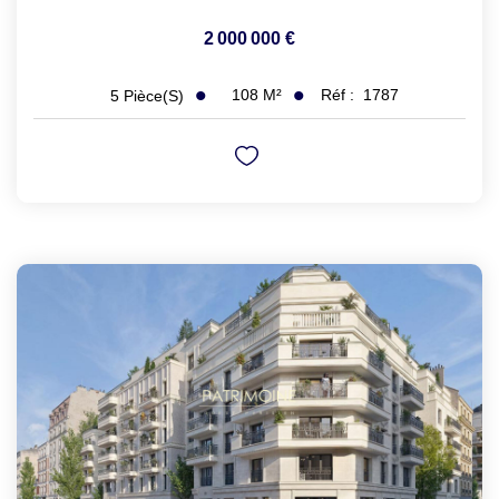
2 000 000 €
108
M²
Réf :
1787
5
Pièce(s)