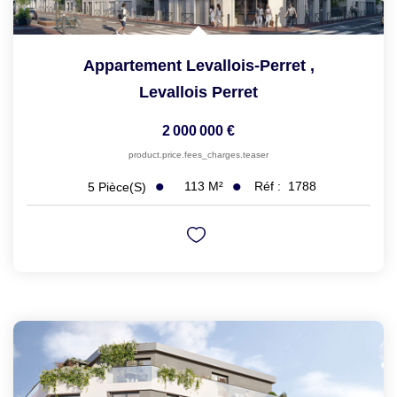
Appartement Levallois-Perret
,
Levallois Perret
2 000 000 €
product.price.fees_charges.teaser
113
M²
Réf :
1788
5
Pièce(s)