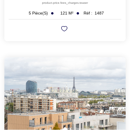
product.price.fees_charges.teaser
121
M²
Réf :
1487
5
Pièce(s)