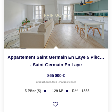
Appartement Saint Germain En Laye 5 Pièce(s) 97.72 M2
,
Saint Germain En Laye
865 000 €
product.price.fees_charges.teaser
129
M²
Réf :
1855
5
Pièce(s)