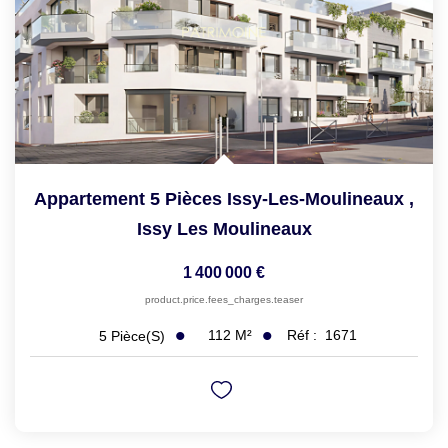
Appartement 5 Pièces Issy-Les-Moulineaux
,
Issy Les Moulineaux
1 400 000 €
product.price.fees_charges.teaser
112
M²
Réf :
1671
5
Pièce(s)