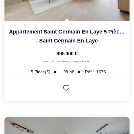
Appartement Saint Germain En Laye 5 Pièce(s) 99.20 M2
,
Saint Germain En Laye
895 000 €
product.price.fees_charges.teaser
99
M²
Réf :
1676
5
Pièce(s)