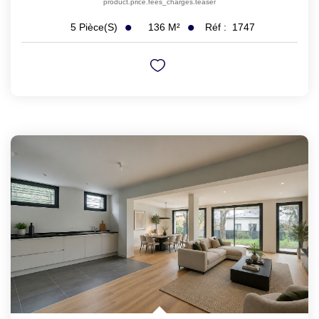
product.price.fees_charges.teaser
136
M²
Réf :
1747
5
Pièce(s)