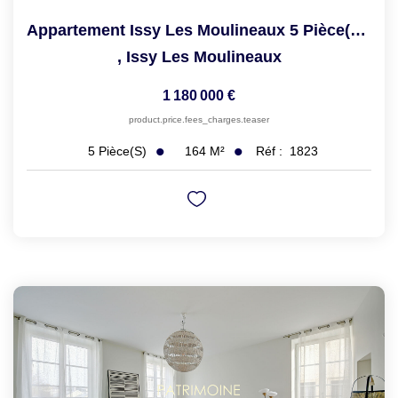
Appartement Issy Les Moulineaux 5 Pièce(s) 162 M2
,
Issy Les Moulineaux
1 180 000 €
product.price.fees_charges.teaser
164
M²
Réf :
1823
5
Pièce(s)