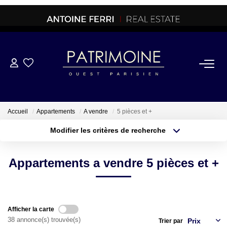
ACHETER
OFF MARKET
Accueil
Appartements
A vendre
5 pièces et +
Modifier les critères de recherche
NORMANDIE/LA BAULE
Type de transaction
Localisation
Acheter
Localisation
Appartements a vendre 5 pièces et +
Type de bien
BRETAGNE
Sélectionnez...
Surface min
PROPRIETES/CHATEAUX
Plus de critères
Budget max
Afficher la carte
38 annonce(s) trouvée(s)
Trier par
Créer une alerte