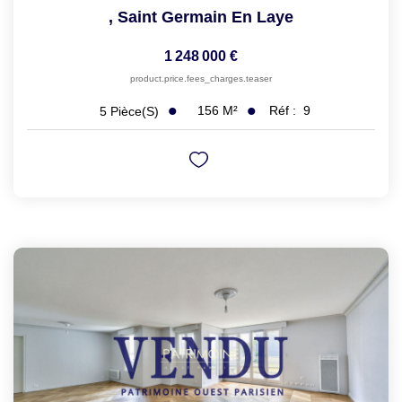
,
Saint Germain En Laye
1 248 000 €
product.price.fees_charges.teaser
156
M²
Réf :
9
5
Pièce(s)