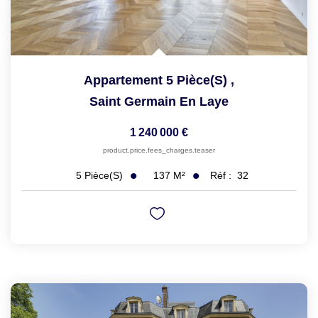
Appartement 5 Pièce(s)
,
Saint Germain En Laye
1 240 000 €
product.price.fees_charges.teaser
137
M²
Réf :
32
5
Pièce(s)