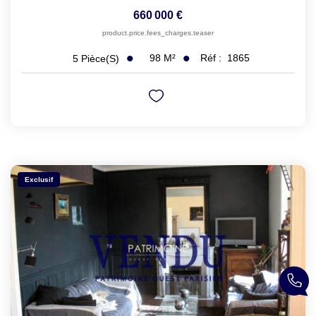
660 000 €
product.price.fees_charges.teaser
98
M²
Réf :
1865
5
Pièce(s)
Exclusif