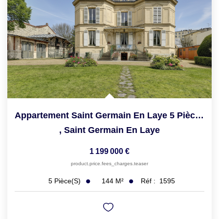
Appartement Saint Germain En Laye 5 Pièce(s) 144.31 M2
,
Saint Germain En Laye
1 199 000 €
product.price.fees_charges.teaser
144
M²
Réf :
1595
5
Pièce(s)