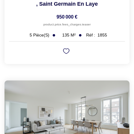
,
Saint Germain En Laye
950 000 €
product.price.fees_charges.teaser
135
M²
Réf :
1855
5
Pièce(s)