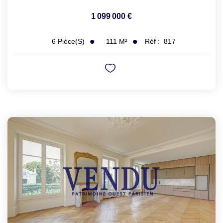
1 099 000 €
111
M²
Réf :
817
6
Pièce(s)