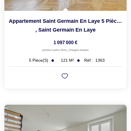
Appartement Saint Germain En Laye 5 Pièce(s) 121.43 M2
,
Saint Germain En Laye
1 097 000 €
product.price.fees_charges.teaser
121
M²
Réf :
1363
5
Pièce(s)