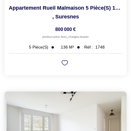
Appartement Rueil Malmaison 5 Pièce(s) 136 M2
,
Suresnes
800 000 €
product.price.fees_charges.teaser
136
M²
Réf :
1748
5
Pièce(s)