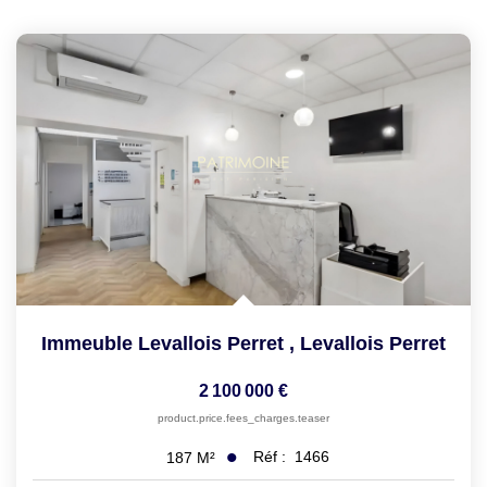
LOUER
NOTRE AGENCE
Notre Agence
Notre Équipe
Actualités
EN
Immeuble Levallois Perret
,
Levallois Perret
2 100 000 €
product.price.fees_charges.teaser
Réf :
1466
187
M²