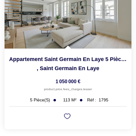
Appartement Saint Germain En Laye 5 Pièce(s) Duplex De...
,
Saint Germain En Laye
1 050 000 €
product.price.fees_charges.teaser
113
M²
Réf :
1795
5
Pièce(s)