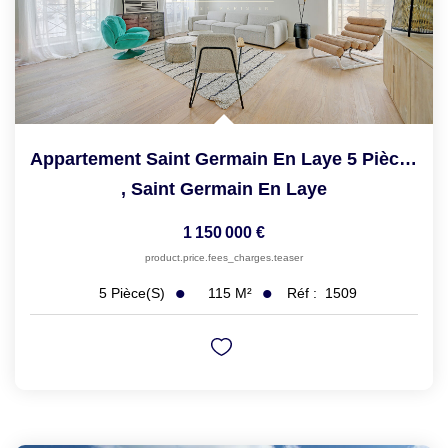
Appartement Saint Germain En Laye 5 Pièce(s) 115.25 M2
,
Saint Germain En Laye
1 150 000 €
product.price.fees_charges.teaser
115
M²
Réf :
1509
5
Pièce(s)