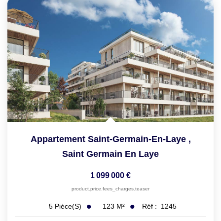
Appartement Saint-Germain-En-Laye
,
Saint Germain En Laye
1 099 000 €
product.price.fees_charges.teaser
123
M²
Réf :
1245
5
Pièce(s)