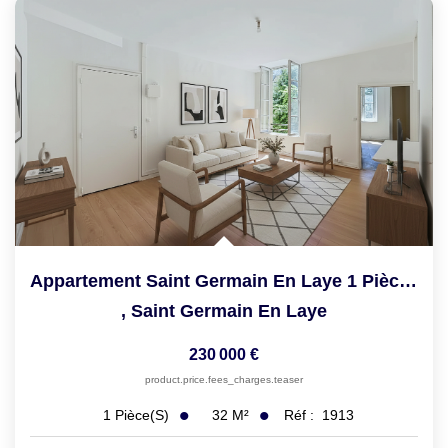
Appartement Saint Germain En Laye 1 Pièce(s) 32.13 M2
,
Saint Germain En Laye
230 000 €
product.price.fees_charges.teaser
32
M²
Réf :
1913
1
Pièce(s)