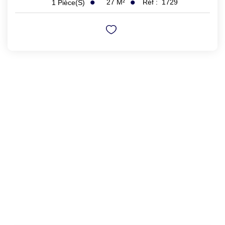
27
M²
Réf :
1729
1
Pièce(s)