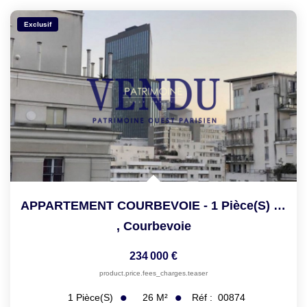
Exclusif
APPARTEMENT COURBEVOIE - 1 Pièce(s) - 26.26 M2
,
Courbevoie
234 000 €
product.price.fees_charges.teaser
26
M²
Réf :
00874
1
Pièce(s)