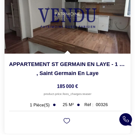
APPARTEMENT ST GERMAIN EN LAYE - 1 Pièce(s) - 24.97 M2
,
Saint Germain En Laye
185 000 €
product.price.fees_charges.teaser
25
M²
Réf :
00326
1
Pièce(s)