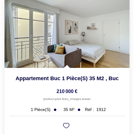
Appartement Buc 1 Pièce(s) 35 M2
,
Buc
210 000 €
product.price.fees_charges.teaser
35
M²
Réf :
1912
1
Pièce(s)