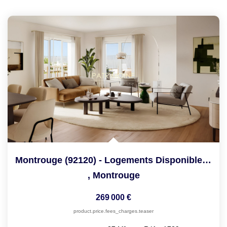
LOUER
NOTRE AGENCE
Notre Agence
Notre Équipe
Actualités
EN
Montrouge (92120) - Logements Disponibles - 52 Appartements...
,
Montrouge
269 000 €
product.price.fees_charges.teaser