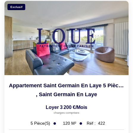
Exclusif
Appartement Saint Germain En Laye 5 Pièce(s) 119.94 M2
,
Saint Germain En Laye
Loyer 3 200 €/mois
charges comprises
120
M²
Réf :
422
5
Pièce(s)