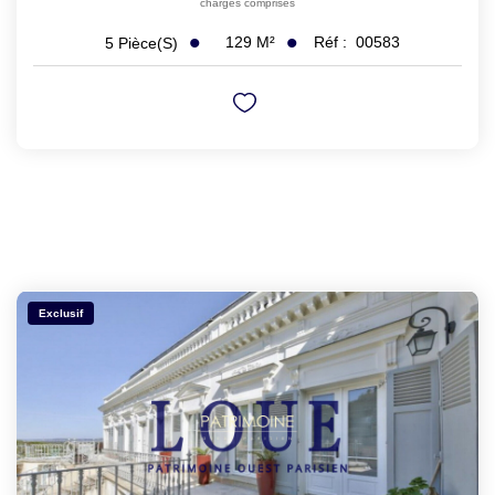
charges comprises
129
M²
Réf :
00583
5
Pièce(s)
Exclusif