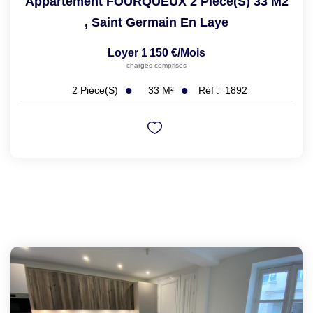
Appartement FOURQUEUX 2 Pièce(s) 33 M2
,
Saint Germain En Laye
Loyer 1 150 €/mois
charges comprises
33
M²
Réf :
1892
2
Pièce(s)