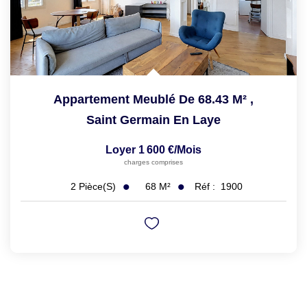
Appartement Meublé De 68.43 M²
,
Saint Germain En Laye
Loyer 1 600 €/mois
charges comprises
68
M²
Réf :
1900
2
Pièce(s)