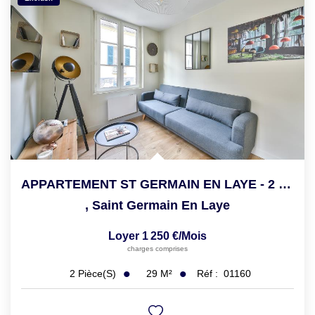
APPARTEMENT ST GERMAIN EN LAYE - 2 Pièce(s) - 29.43 M2
,
Saint Germain En Laye
Loyer 1 250 €/mois
charges comprises
29
M²
Réf :
01160
2
Pièce(s)