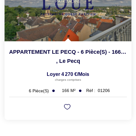
APPARTEMENT LE PECQ - 6 Pièce(s) - 166.4 M2
,
Le Pecq
Loyer 4 270 €/mois
charges comprises
166
M²
Réf :
01206
6
Pièce(s)