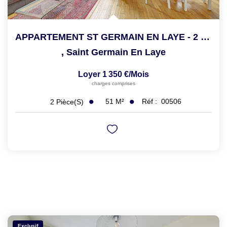
APPARTEMENT ST GERMAIN EN LAYE - 2 Pièce(s) - 51 M2
,
Saint Germain En Laye
Loyer 1 350 €/mois
charges comprises
51
M²
Réf :
00506
2
Pièce(s)
Exclusif