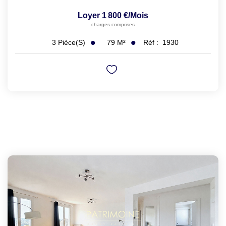
Loyer 1 800 €/mois
charges comprises
79
M²
Réf :
1930
3
Pièce(s)