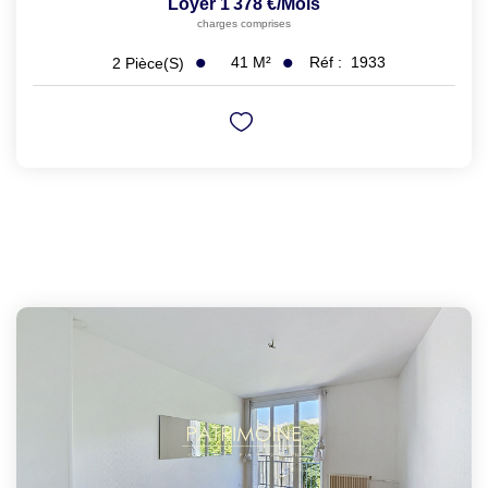
Loyer 1 378 €/mois
charges comprises
41
M²
Réf :
1933
2
Pièce(s)