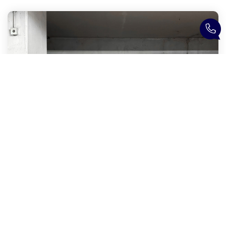
Parking / Box Saint Germain En Laye 1 Pièce(s) 11 M2
,
Saint Germain En Laye
Loyer 90 €/mois
charges comprises
11
M²
Réf :
1167
1
Pièce(s)