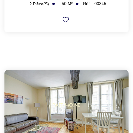
50
M²
Réf :
00345
2
Pièce(s)