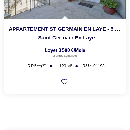
APPARTEMENT ST GERMAIN EN LAYE - 5 Pièce(s) - 128.75 M2
,
Saint Germain En Laye
Loyer 3 500 €/mois
charges comprises
129
M²
Réf :
01193
5
Pièce(s)