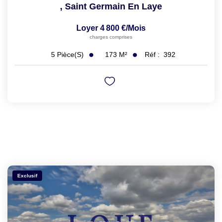
,
Saint Germain En Laye
Loyer 4 800 €/mois
charges comprises
173
M²
Réf :
392
5
Pièce(s)
Exclusif