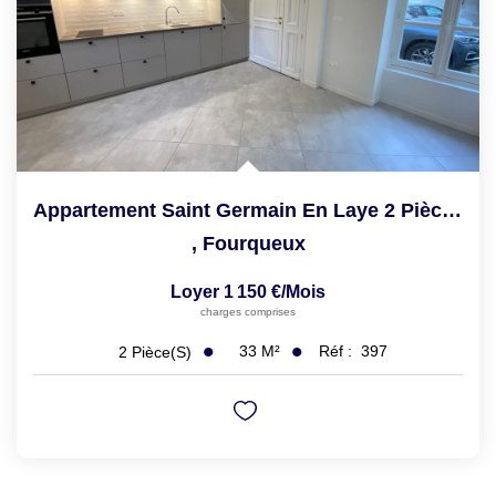
Appartement Saint Germain En Laye 2 Pièce(s) 33 M2
,
Fourqueux
Loyer 1 150 €/mois
charges comprises
33
M²
Réf :
397
2
Pièce(s)