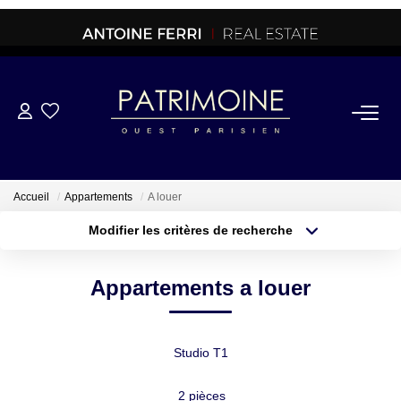
ACHETER
OFF MARKET
Accueil
Appartements
A louer
Modifier les critères de recherche
NORMANDIE/LA BAULE
Type de transaction
Localisation
Acheter
Localisation
Appartements a louer
Type de bien
BRETAGNE
Sélectionnez...
Surface min
PROPRIETES/CHATEAUX
Plus de critères
Budget max
Studio T1
Créer une alerte
2 pièces