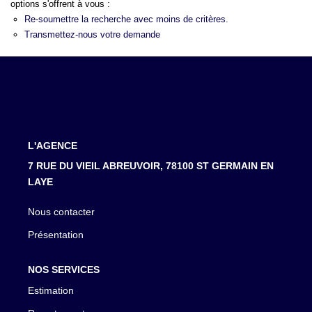
LOUER
options s'offrent à vous :
Re-soumettre la recherche avec moins de critères.
Transmettez-nous votre demande
NOTRE AGENCE
Notre Agence
Notre Équipe
Actualités
L'AGENCE
EN
7 RUE DU VIEIL ABREUVOIR, 78100 ST GERMAIN EN
LAYE
Nous contacter
Présentation
NOS SERVICES
Estimation