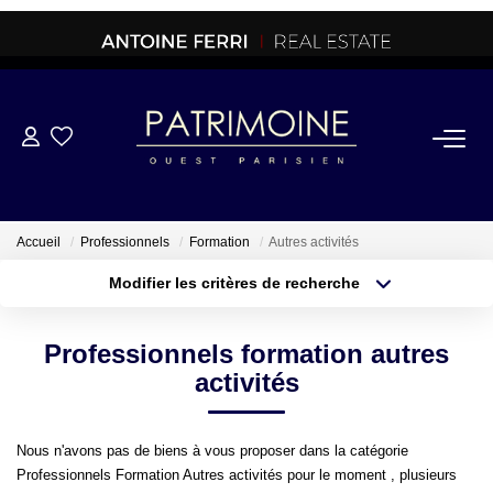
ACHETER
OFF MARKET
Accueil
Professionnels
Formation
Autres activités
Modifier les critères de recherche
NORMANDIE/LA BAULE
Type de transaction
Localisation
Acheter
Localisation
Professionnels formation autres
Type de bien
BRETAGNE
Sélectionnez...
Surface min
activités
PROPRIETES/CHATEAUX
Plus de critères
Budget max
Nous n'avons pas de biens à vous proposer dans la catégorie
Professionnels Formation Autres activités pour le moment , plusieurs
Créer une alerte