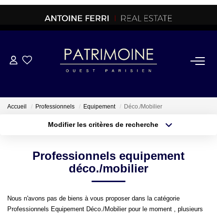
ACHETER
OFF MARKET
Accueil
Professionnels
Equipement
Déco./Mobilier
Modifier les critères de recherche
NORMANDIE/LA BAULE
Type de transaction
Localisation
Acheter
Localisation
Professionnels equipement
Type de bien
BRETAGNE
Sélectionnez...
Surface min
déco./mobilier
PROPRIETES/CHATEAUX
Plus de critères
Budget max
Nous n'avons pas de biens à vous proposer dans la catégorie
Professionnels Equipement Déco./Mobilier pour le moment , plusieurs
Créer une alerte