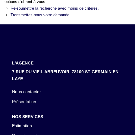
LOUER
options s'offrent à vous :
Re-soumettre la recherche avec moins de critères.
Transmettez-nous votre demande
NOTRE AGENCE
Notre Agence
Notre Équipe
Actualités
L'AGENCE
EN
7 RUE DU VIEIL ABREUVOIR, 78100 ST GERMAIN EN
LAYE
Nous contacter
Présentation
NOS SERVICES
Estimation