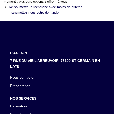
LOUER
moment , plusieurs options s'offrent à vous :
Re-soumettre la recherche avec moins de critères.
Transmettez-nous votre demande
NOTRE AGENCE
Notre Agence
Notre Équipe
Actualités
L'AGENCE
EN
7 RUE DU VIEIL ABREUVOIR, 78100 ST GERMAIN EN
LAYE
Nous contacter
Présentation
NOS SERVICES
Estimation