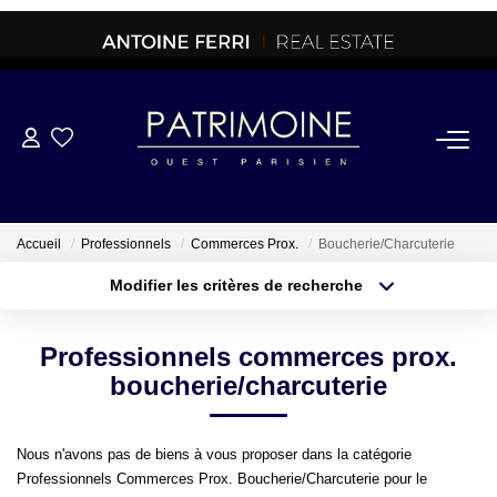
ACHETER
OFF MARKET
Accueil
Professionnels
Commerces Prox.
Boucherie/Charcuterie
Modifier les critères de recherche
NORMANDIE/LA BAULE
Type de transaction
Localisation
Acheter
Localisation
Professionnels commerces prox.
Type de bien
BRETAGNE
Sélectionnez...
Surface min
boucherie/charcuterie
PROPRIETES/CHATEAUX
Plus de critères
Budget max
Nous n'avons pas de biens à vous proposer dans la catégorie
Professionnels Commerces Prox. Boucherie/Charcuterie pour le
Créer une alerte