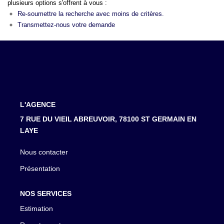
LOUER
plusieurs options s'offrent à vous :
Re-soumettre la recherche avec moins de critères.
Transmettez-nous votre demande
NOTRE AGENCE
Notre Agence
Notre Équipe
Actualités
L'AGENCE
EN
7 RUE DU VIEIL ABREUVOIR, 78100 ST GERMAIN EN
LAYE
Nous contacter
Présentation
NOS SERVICES
Estimation