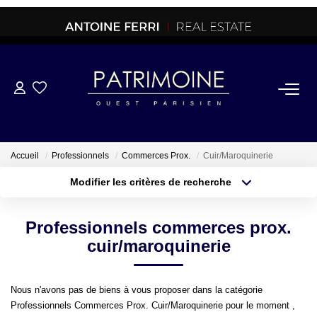
ACHETER
OFF MARKET
Accueil
Professionnels
Commerces Prox.
Cuir/Maroquinerie
Modifier les critères de recherche
NORMANDIE/LA BAULE
Type de transaction
Localisation
Acheter
Localisation
Professionnels commerces prox.
Type de bien
BRETAGNE
Sélectionnez...
Surface min
cuir/maroquinerie
PROPRIETES/CHATEAUX
Plus de critères
Budget max
Nous n'avons pas de biens à vous proposer dans la catégorie
Professionnels Commerces Prox. Cuir/Maroquinerie pour le moment ,
Créer une alerte