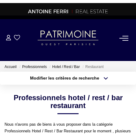
ACHETER
OFF MARKET
Accueil
Professionnels
Hotel / Rest / Bar
Restaurant
Modifier les critères de recherche
NORMANDIE/LA BAULE
Type de transaction
Localisation
Acheter
Localisation
Professionnels hotel / rest / bar
Type de bien
BRETAGNE
Sélectionnez...
Surface min
restaurant
PROPRIETES/CHATEAUX
Plus de critères
Budget max
Nous n'avons pas de biens à vous proposer dans la catégorie
Professionnels Hotel / Rest / Bar Restaurant pour le moment , plusieurs
Créer une alerte