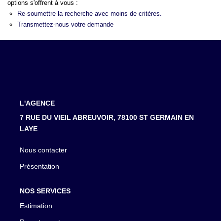
LOUER
options s'offrent à vous :
Re-soumettre la recherche avec moins de critères.
Transmettez-nous votre demande
NOTRE AGENCE
Notre Agence
Notre Équipe
Actualités
L'AGENCE
EN
7 RUE DU VIEIL ABREUVOIR, 78100 ST GERMAIN EN
LAYE
Nous contacter
Présentation
NOS SERVICES
Estimation