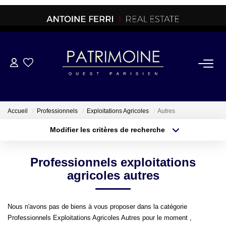
ACHETER
OFF MARKET
Accueil
Professionnels
Exploitations Agricoles
Autres
Modifier les critères de recherche
NORMANDIE/LA BAULE
Type de transaction
Localisation
Acheter
Localisation
Professionnels exploitations
Type de bien
BRETAGNE
Sélectionnez...
Surface min
agricoles autres
PROPRIETES/CHATEAUX
Plus de critères
Budget max
Nous n'avons pas de biens à vous proposer dans la catégorie
Professionnels Exploitations Agricoles Autres pour le moment ,
Créer une alerte