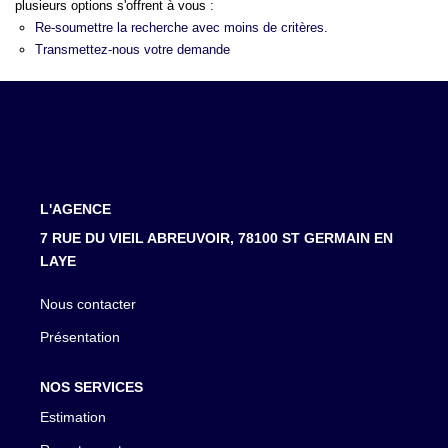
LOUER
plusieurs options s'offrent à vous :
Re-soumettre la recherche avec moins de critères.
Transmettez-nous votre demande
NOTRE AGENCE
Notre Agence
Notre Équipe
Actualités
L'AGENCE
EN
7 RUE DU VIEIL ABREUVOIR, 78100 ST GERMAIN EN
LAYE
Nous contacter
Présentation
NOS SERVICES
Estimation