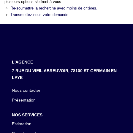
LOUER
plusieurs options s'offrent à vous :
Re-soumettre la recherche avec moins de critères.
Transmettez-nous votre demande
NOTRE AGENCE
Notre Agence
Notre Équipe
Actualités
L'AGENCE
EN
7 RUE DU VIEIL ABREUVOIR, 78100 ST GERMAIN EN
LAYE
Nous contacter
Présentation
NOS SERVICES
Estimation