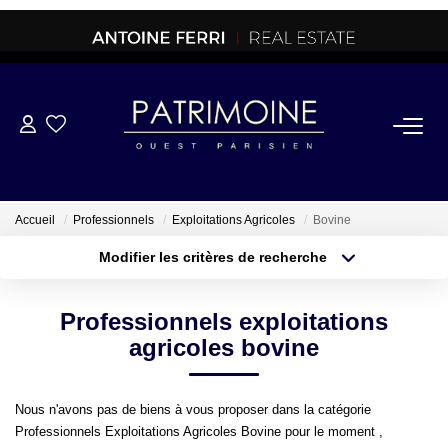
ACHETER
OFF MARKET
Accueil
Professionnels
Exploitations Agricoles
Bovine
Modifier les critères de recherche
NORMANDIE/LA BAULE
Type de transaction
Localisation
Acheter
Localisation
Professionnels exploitations
Type de bien
BRETAGNE
Sélectionnez...
Surface min
agricoles bovine
PROPRIETES/CHATEAUX
Plus de critères
Budget max
Nous n'avons pas de biens à vous proposer dans la catégorie
Professionnels Exploitations Agricoles Bovine pour le moment ,
Créer une alerte