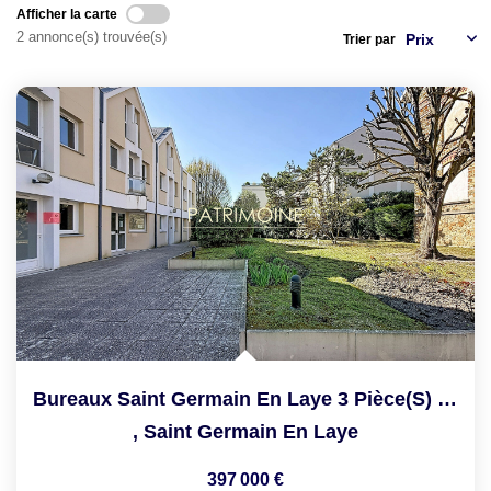
LOUER
Afficher la carte
2 annonce(s) trouvée(s)
Trier par
NOTRE AGENCE
Notre Agence
Notre Équipe
Actualités
EN
Bureaux Saint Germain En Laye 3 Pièce(s) 85.34 M2
,
Saint Germain En Laye
397 000 €