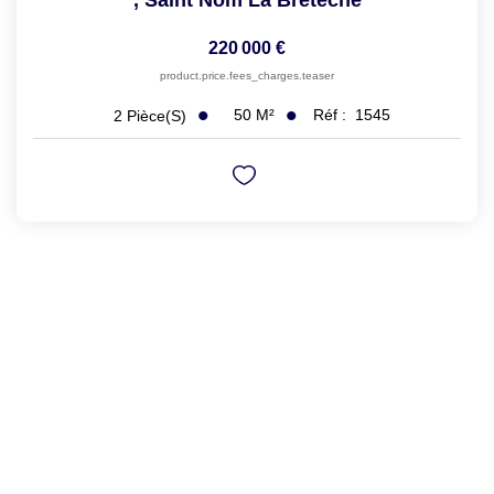
,
Saint Nom La Breteche
220 000 €
product.price.fees_charges.teaser
50
M²
Réf :
1545
2
Pièce(s)