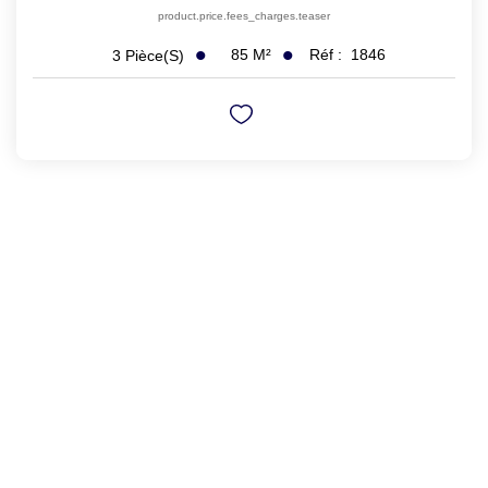
product.price.fees_charges.teaser
85
M²
Réf :
1846
3
Pièce(s)