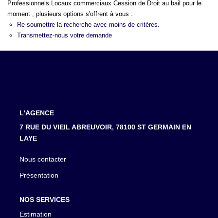
LOUER
Professionnels Locaux commerciaux Cession de Droit au bail pour le
Créer une alerte
moment , plusieurs options s'offrent à vous :
Re-soumettre la recherche avec moins de critères.
NOTRE AGENCE
Transmettez-nous votre demande
Notre Agence
Notre Équipe
Actualités
L'AGENCE
EN
7 RUE DU VIEIL ABREUVOIR, 78100 ST GERMAIN EN
LAYE
Nous contacter
Présentation
NOS SERVICES
Estimation