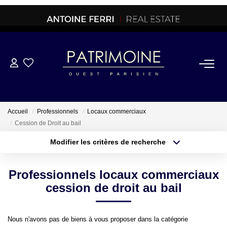
ACHETER
OFF MARKET
Accueil
Professionnels
Locaux commerciaux
Cession de Droit au bail
NORMANDIE/LA BAULE
Modifier les critères de recherche
Type de transaction
Localisation
Acheter
Localisation
BRETAGNE
Professionnels locaux commerciaux
Type de bien
Sélectionnez...
Surface min
cession de droit au bail
PROPRIETES/CHATEAUX
Plus de critères
Budget max
Nous n'avons pas de biens à vous proposer dans la catégorie