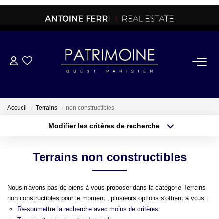
ACHETER
OFF MARKET
Accueil
Terrains
non constructibles
Modifier les critères de recherche
NORMANDIE/LA BAULE
Type de transaction
Localisation
Acheter
Localisation
Terrains non constructibles
Type de bien
BRETAGNE
Sélectionnez...
Surface min
Nous n'avons pas de biens à vous proposer dans la catégorie Terrains
PROPRIETES/CHATEAUX
Plus de critères
Budget max
non constructibles pour le moment , plusieurs options s'offrent à vous :
Re-soumettre la recherche avec moins de critères.
Créer une alerte