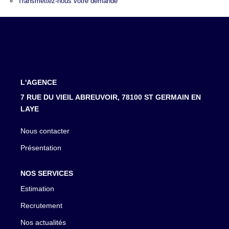
LOUER
Transmettez-nous votre demande
NOTRE AGENCE
Notre Agence
Notre Équipe
L'AGENCE
Actualités
7 RUE DU VIEIL ABREUVOIR, 78100 ST GERMAIN EN
LAYE
EN
Nous contacter
Présentation
NOS SERVICES
Estimation
Recrutement
Nos actualités