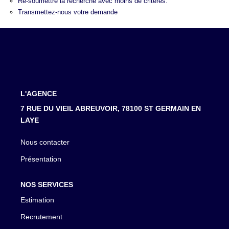
LOUER
Re-soumettre la recherche avec moins de critères.
Transmettez-nous votre demande
NOTRE AGENCE
Notre Agence
Notre Équipe
Actualités
L'AGENCE
7 RUE DU VIEIL ABREUVOIR, 78100 ST GERMAIN EN
EN
LAYE
Nous contacter
Présentation
NOS SERVICES
Estimation
Recrutement