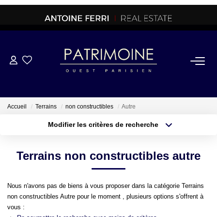
ACHETER
OFF MARKET
Accueil
Terrains
non constructibles
Autre
Modifier les critères de recherche
NORMANDIE/LA BAULE
Type de transaction
Localisation
Acheter
Localisation
Terrains non constructibles autre
Type de bien
BRETAGNE
Sélectionnez...
Surface min
Nous n'avons pas de biens à vous proposer dans la catégorie Terrains
PROPRIETES/CHATEAUX
Plus de critères
Budget max
non constructibles Autre pour le moment , plusieurs options s'offrent à
vous :
Créer une alerte