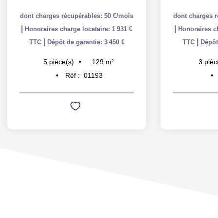
dont charges récupérables: 50 €/mois
dont charges r
|
|
Honoraires charge locataire: 1 931 €
Honoraires ch
|
|
TTC
Dépôt de garantie: 3 450 €
TTC
Dépôt
129
m²
5
pièce(s)
3
pièc
Réf :
01193