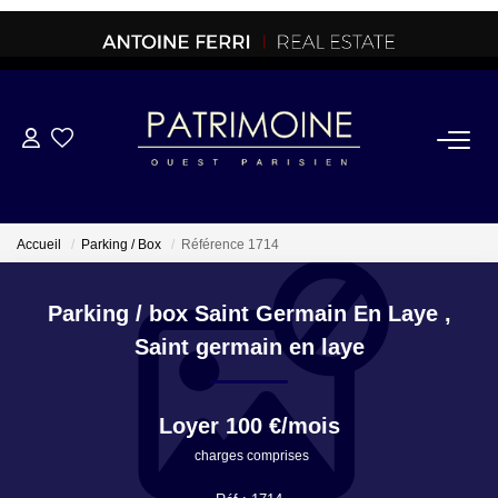
ACHETER
OFF MARKET
Accueil
Parking / Box
Référence 1714
NORMANDIE/LA BAULE
Parking / box Saint Germain En Laye
,
Saint germain en laye
BRETAGNE
Loyer 100 €/mois
PROPRIETES/CHATEAUX
charges comprises