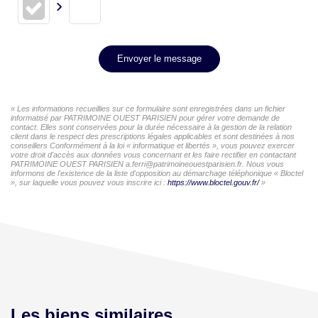
Envoyer le message
« Les informations recueillies sur ce formulaire sont enregistrées dans un fichier
informatisé par PATRIMOINE OUEST PARISIEN pour gérer votre demande de
contact. Elles sont conservées pour la durée nécessaire à la gestion de la relation
client dans le respect des prescriptions légales applicables et sont destinées à nos
conseillers Conformément à la loi « informatique et libertés », vous pouvez exercer
votre droit d'accès aux données vous concernant et les faire rectifier en contactant
PATRIMOINE OUEST PARISIEN a.ferri@patrimoineouestparisien.fr. Nous vous
informons de l'existence de la liste d'opposition au démarchage téléphonique « Bloctel
», sur laquelle vous pouvez vous inscrire ici :
https://www.bloctel.gouv.fr/
»
Les biens similaires