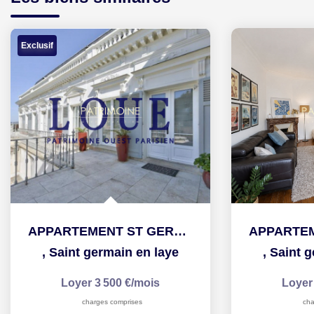
Exclusif
APPARTEMENT ST GERMAIN EN LAYE - 5 pièce(s) - 128.75 m2
,
Saint germain en laye
,
Saint g
Loyer 3 500 €/mois
Loyer
charges comprises
cha