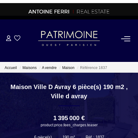
ACHETER
OFF MARKET
Accueil
Maisons
A vendre
Maison
Référence 1837
NORMANDIE/LA BAULE
Maison Ville D Avray 6 pièce(s) 190 m2
,
Ville d avray
BRETAGNE
1 395 000 €
PROPRIETES/CHATEAUX
product.price.fees_charges.teaser
6
pièce(s)
•
190
m²
•
Réf : 1837