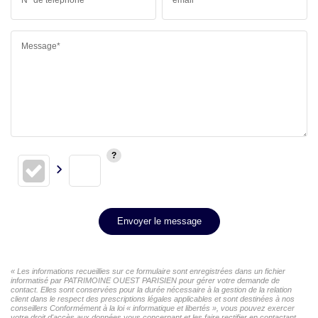
Message*
Envoyer le message
« Les informations recueillies sur ce formulaire sont enregistrées dans un fichier
informatisé par PATRIMOINE OUEST PARISIEN pour gérer votre demande de
contact. Elles sont conservées pour la durée nécessaire à la gestion de la relation
client dans le respect des prescriptions légales applicables et sont destinées à nos
conseillers Conformément à la loi « informatique et libertés », vous pouvez exercer
votre droit d'accès aux données vous concernant et les faire rectifier en contactant