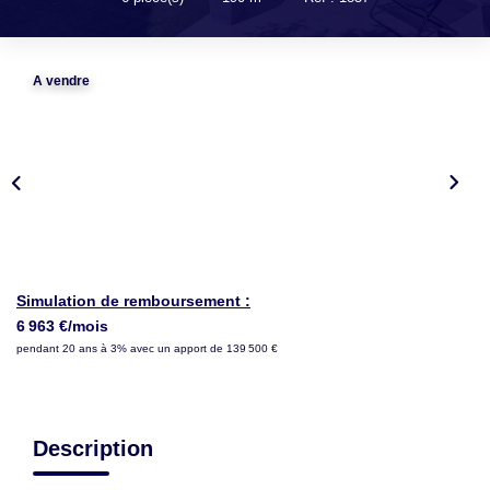
LOUER
NOTRE AGENCE
A vendre
Notre Agence
Notre Équipe
Actualités
EN
Simulation de remboursement :
6 963 €/mois
pendant 20 ans à 3% avec un apport de 139 500 €
Description