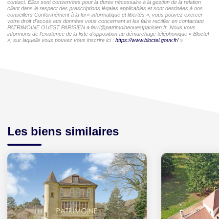
contact. Elles sont conservées pour la durée nécessaire à la gestion de la relation
client dans le respect des prescriptions légales applicables et sont destinées à nos
conseillers Conformément à la loi « informatique et libertés », vous pouvez exercer
votre droit d'accès aux données vous concernant et les faire rectifier en contactant
PATRIMOINE OUEST PARISIEN a.ferri@patrimoineouestparisien.fr. Nous vous
informons de l'existence de la liste d'opposition au démarchage téléphonique « Bloctel
», sur laquelle vous pouvez vous inscrire ici :
https://www.bloctel.gouv.fr/
»
Les biens similaires