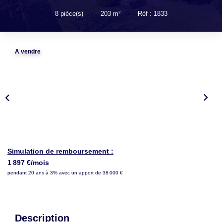
LOUER
8
pièce(s)
•
203
m²
•
Réf : 1833
NOTRE AGENCE
A vendre
Notre Agence
Notre Équipe
Actualités
EN
Simulation de remboursement :
1 897 €/mois
pendant 20 ans à 3% avec un apport de 38 000 €
Description