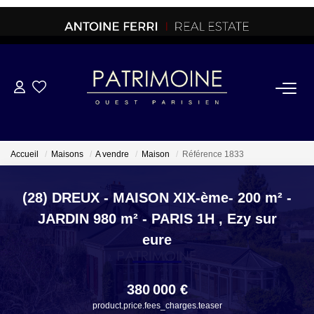
ACHETER
OFF MARKET
Accueil
Maisons
A vendre
Maison
Référence 1833
NORMANDIE/LA BAULE
(28) DREUX - MAISON XIX-ème- 200 m² -
JARDIN 980 m² - PARIS 1H
,
Ezy sur
BRETAGNE
eure
PROPRIETES/CHATEAUX
380 000 €
product.price.fees_charges.teaser