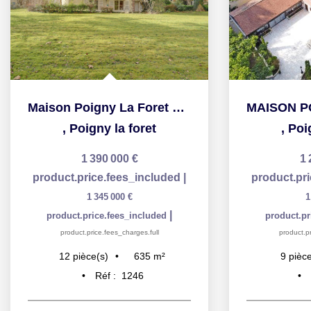
MAISON POIGNY LA FORET - 9 pièce(s) - 372.73 m2
,
Poigny la foret
,
Ra
1 250 000 €
1 
product.price.fees_included
|
product.pr
1 210 000 €
1
|
product.price.fees_included
product.pr
product.price.fees_charges.full
product.pr
373
m²
9
pièce(s)
9
pièce
Réf :
01281