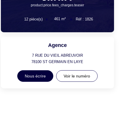
product.price.fees_charges.teaser
461
m²
12
pièce(s)
Réf :
1826
Agence
7 RUE DU VIEIL ABREUVOIR
78100
ST GERMAIN EN LAYE
Nous écrire
Voir le numéro