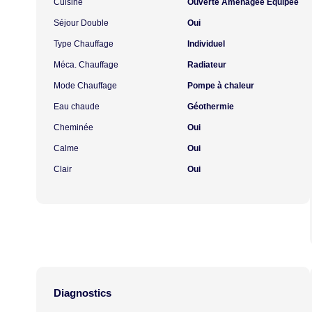
Cuisine
Ouverte Aménagée Equipée
Séjour Double
Oui
Type Chauffage
Individuel
Méca. Chauffage
Radiateur
Mode Chauffage
Pompe à chaleur
Eau chaude
Géothermie
Cheminée
Oui
Calme
Oui
Clair
Oui
Diagnostics