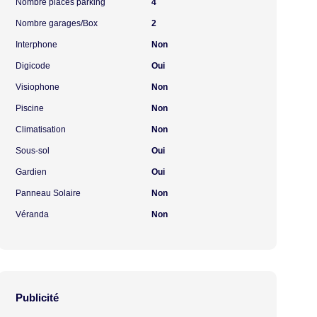
Nombre places parking
4
Nombre garages/Box
2
Interphone
Non
Digicode
Oui
Visiophone
Non
Piscine
Non
Climatisation
Non
Sous-sol
Oui
Gardien
Oui
Panneau Solaire
Non
Véranda
Non
Publicité