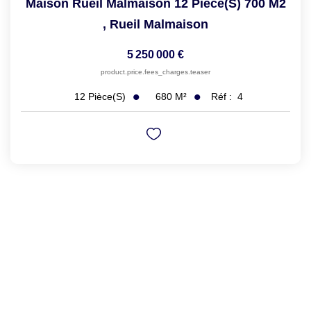
Maison Rueil Malmaison 12 Pièce(s) 700 M2
,
Rueil Malmaison
5 250 000 €
product.price.fees_charges.teaser
680
M²
Réf :
4
12
Pièce(s)