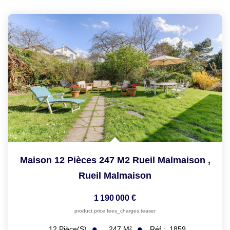
Maison 12 Pièces 247 M2 Rueil Malmaison
,
Rueil Malmaison
1 190 000 €
product.price.fees_charges.teaser
247
M²
Réf :
1859
12
Pièce(s)