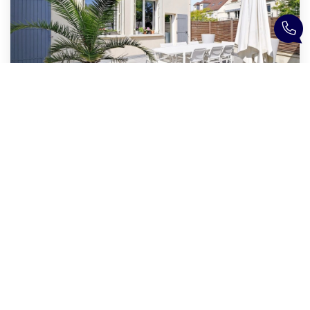
Maison Rueil Malmaison 6 Pièce(s) 190 M2
,
Rueil Malmaison
1 060 000 €
product.price.fees_charges.teaser
190
M²
Réf :
1822
6
Pièce(s)