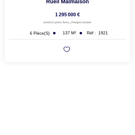
Rueil Malmaison
1 295 000 €
product.price.fees_charges.teaser
137
M²
Réf :
1921
6
Pièce(s)