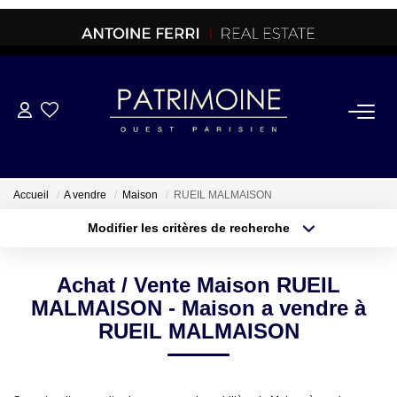
ACHETER
OFF MARKET
Accueil
A vendre
Maison
RUEIL MALMAISON
Modifier les critères de recherche
NORMANDIE/LA BAULE
Type de transaction
Localisation
Acheter
Localisation
Achat / Vente Maison RUEIL
Type de bien
BRETAGNE
Sélectionnez...
Surface min
MALMAISON - Maison a vendre à
RUEIL MALMAISON
PROPRIETES/CHATEAUX
Plus de critères
Budget max
Créer une alerte