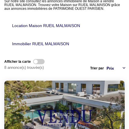
LOUER
Sur notre site consultez les annonces immobilière de Maison à vendre
RUEIL MALMAISON. Trouvez votre Maison sur RUEIL MALMAISON grâce
aux annonces immobilières de PATRIMOINE OUEST PARISIEN.
NOTRE AGENCE
Location Maison RUEIL MALMAISON
Notre Agence
Notre Équipe
Immobilier RUEIL MALMAISON
Actualités
Afficher la carte
EN
8 annonce(s) trouvée(s)
Trier par