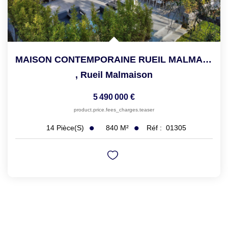
MAISON CONTEMPORAINE RUEIL MALMAISON - 14 Pièce(s) - 840 M2
,
Rueil Malmaison
5 490 000 €
product.price.fees_charges.teaser
840
M²
Réf :
01305
14
Pièce(s)