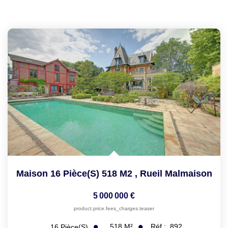
Maison 16 Pièce(s) 518 M2
,
Rueil Malmaison
5 000 000 €
product.price.fees_charges.teaser
518
M²
Réf :
892
16
Pièce(s)