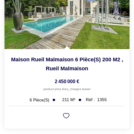
Maison Rueil Malmaison 6 Pièce(s) 200 M2
,
Rueil Malmaison
2 450 000 €
product.price.fees_charges.teaser
211
M²
Réf :
1355
6
Pièce(s)