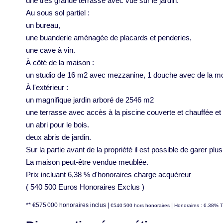
une très grande terrasse avec vue sur le jardin.
Au sous sol partiel :
un bureau,
une buanderie aménagée de placards et penderies,
une cave à vin.
À côté de la maison :
un studio de 16 m2 avec mezzanine, 1 douche avec de la mosaï
À l'extérieur :
un magnifique jardin arboré de 2546 m2
une terrasse avec accès à la piscine couverte et chauffée et 
un abri pour le bois.
deux abris de jardin.
Sur la partie avant de la propriété il est possible de garer plus
La maison peut-être vendue meublée.
Prix incluant 6,38 % d'honoraires charge acquéreur
( 540 500 Euros Honoraires Exclus )
** €575 000
honoraires inclus
|
|
€540 500
hors honoraires
Honoraires : 6.38% T