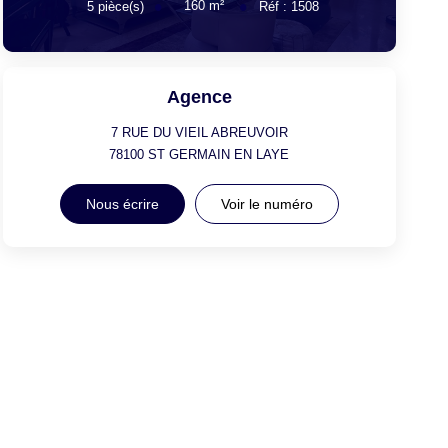
160
m²
5
pièce(s)
Réf :
1508
Agence
7 RUE DU VIEIL ABREUVOIR
78100
ST GERMAIN EN LAYE
Nous écrire
Voir le numéro