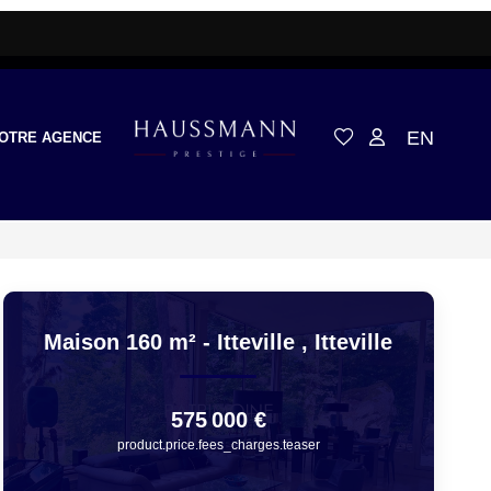
EN
OTRE AGENCE
Maison 160 m² - Itteville
,
Itteville
575 000 €
product.price.fees_charges.teaser