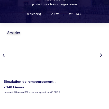
LOUER
product.price.fees_charges.teaser
8
pièce(s)
•
220
m²
•
Réf : 1459
NOTRE AGENCE
Notre Agence
A vendre
Notre Équipe
Actualités
EN
Simulation de remboursement :
2 146 €/mois
pendant 20 ans à 3% avec un apport de 43 000 €