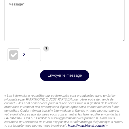
Message*
Envoyer le message
« Les informations recueillies sur ce formulaire sont enregistrées dans un fichier
informatisé par PATRIMOINE OUEST PARISIEN pour gérer votre demande de
contact. Elles sont conservées pour la durée nécessaire à la gestion de la relation
client dans le respect des prescriptions légales applicables et sont destinées à nos
conseillers Conformément à la loi « informatique et libertés », vous pouvez exercer
votre droit d'accès aux données vous concernant et les faire rectifier en contactant
PATRIMOINE OUEST PARISIEN a.ferri@patrimoineouestparisien.fr. Nous vous
informons de l'existence de la liste d'opposition au démarchage téléphonique « Bloctel
», sur laquelle vous pouvez vous inscrire ici :
https://www.bloctel.gouv.fr/
»