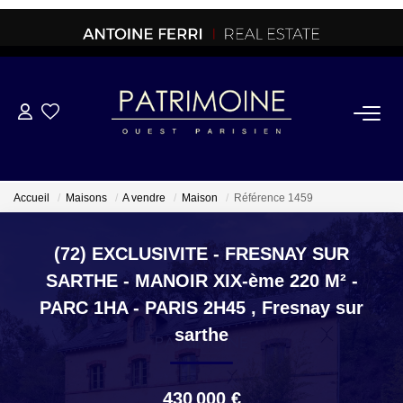
ACHETER
OFF MARKET
Accueil
Maisons
A vendre
Maison
Référence 1459
NORMANDIE/LA BAULE
(72) EXCLUSIVITE - FRESNAY SUR
SARTHE - MANOIR XIX-ème 220 M² -
BRETAGNE
PARC 1HA - PARIS 2H45
,
Fresnay sur
sarthe
PROPRIETES/CHATEAUX
430 000 €