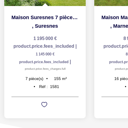
Maison Suresnes 7 pièce(s) 155 m2 avec joli jardin
,
Suresnes
,
Marne
1 195 000 €
8 
product.price.fees_included
|
product.pr
1 145 000 €
8
|
product.price.fees_included
product.pr
product.price.fees_charges.full
product.pr
155
m²
7
pièce(s)
16
pièc
Réf :
1581