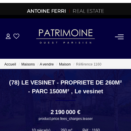
ACHETER
OFF MARKET
Accueil
Maisons
A vendre
Maison
Référence 1160
NORMANDIE/LA BAULE
(78) LE VESINET - PROPRIETE DE 260M²
- PARC 1500M²
,
Le vesinet
BRETAGNE
2 190 000 €
PROPRIETES/CHATEAUX
product.price.fees_charges.teaser
10
pièce(s)
•
260
m²
•
Réf : 1160