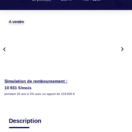
LOUER
NOTRE AGENCE
A vendre
Notre Agence
Notre Équipe
Actualités
EN
Simulation de remboursement :
10 931 €/mois
pendant 20 ans à 3% avec un apport de 219 000 €
Description