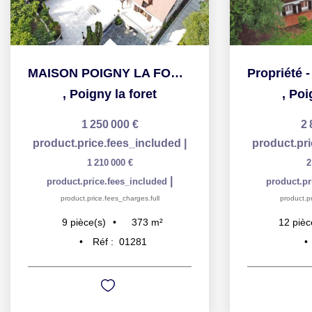
ET - 9 pièce(s) - 372.73 m2
Propriété - 628 m² - Poigny La Forêt
,
Poigny la foret
2 890 000 €
ed
|
product.price.fees_included
|
pr
2 745 500 €
|
product.price.fees_included
product.price.fees_charges.full
628
m²
12
pièce(s)
Réf :
955