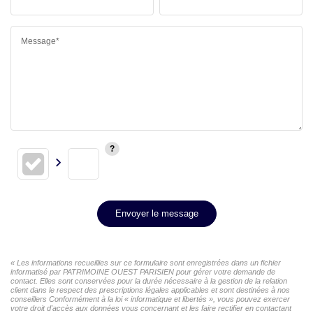
Message*
Envoyer le message
« Les informations recueillies sur ce formulaire sont enregistrées dans un fichier
informatisé par PATRIMOINE OUEST PARISIEN pour gérer votre demande de
contact. Elles sont conservées pour la durée nécessaire à la gestion de la relation
client dans le respect des prescriptions légales applicables et sont destinées à nos
conseillers Conformément à la loi « informatique et libertés », vous pouvez exercer
votre droit d'accès aux données vous concernant et les faire rectifier en contactant