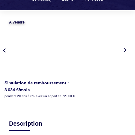
LOUER
NOTRE AGENCE
A vendre
Notre Agence
Notre Équipe
Actualités
EN
Simulation de remboursement :
3 634 €/mois
pendant 20 ans à 3% avec un apport de 72 800 €
Description