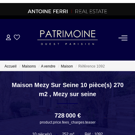
ACHETER
OFF MARKET
Accueil
Maisons
A vendre
Maison
Référence 1092
NORMANDIE/LA BAULE
Maison Mezy Sur Seine 10 pièce(s) 270
m2
,
Mezy sur seine
BRETAGNE
728 000 €
PROPRIETES/CHATEAUX
product.price.fees_charges.teaser
10
pièce(s)
•
252
m²
•
Réf : 1092