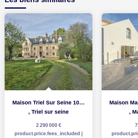
Maison Triel Sur Seine 10 pièce(s) 381.30 m2
,
Triel sur seine
,
M
2 290 000 €
7
product.price.fees_included
|
product.pr