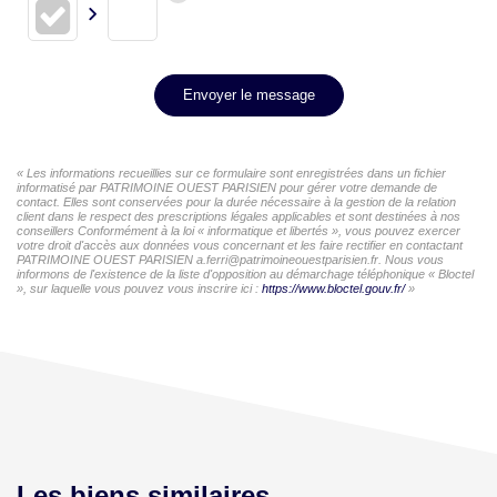
Envoyer le message
« Les informations recueillies sur ce formulaire sont enregistrées dans un fichier
informatisé par PATRIMOINE OUEST PARISIEN pour gérer votre demande de
contact. Elles sont conservées pour la durée nécessaire à la gestion de la relation
client dans le respect des prescriptions légales applicables et sont destinées à nos
conseillers Conformément à la loi « informatique et libertés », vous pouvez exercer
votre droit d'accès aux données vous concernant et les faire rectifier en contactant
PATRIMOINE OUEST PARISIEN a.ferri@patrimoineouestparisien.fr. Nous vous
informons de l'existence de la liste d'opposition au démarchage téléphonique « Bloctel
», sur laquelle vous pouvez vous inscrire ici :
https://www.bloctel.gouv.fr/
»
Les biens similaires