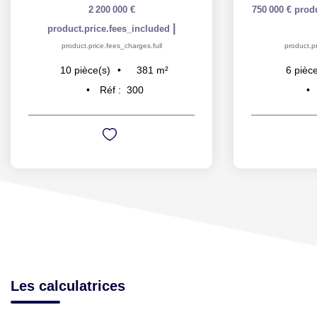
2 200 000 €
750 000 €
prod
|
product.price.fees_included
product.price.fees_charges.full
product.pr
381
m²
10
pièce(s)
6
pièce
Réf :
300
Les calculatrices