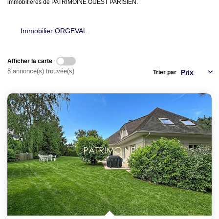
LOUER
immobilières de PATRIMOINE OUEST PARISIEN.
NOTRE AGENCE
Immobilier ORGEVAL
Notre Agence
Afficher la carte
Notre Équipe
8 annonce(s) trouvée(s)
Trier par
Actualités
EN