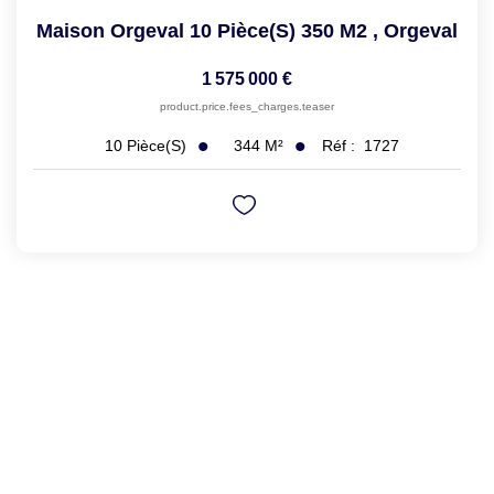
Maison Orgeval 10 Pièce(s) 350 M2
,
Orgeval
1 575 000 €
product.price.fees_charges.teaser
344
M²
Réf :
1727
10
Pièce(s)