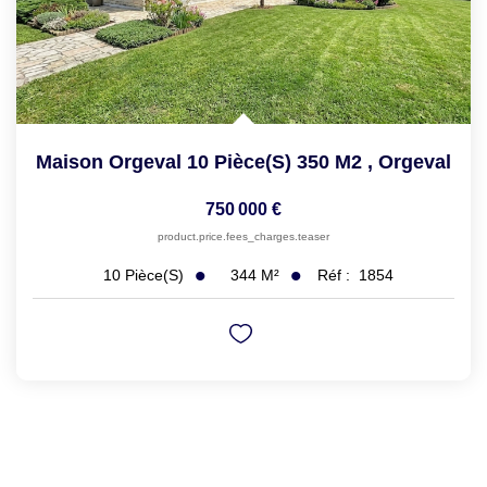
Maison Orgeval 10 Pièce(s) 350 M2
,
Orgeval
750 000 €
product.price.fees_charges.teaser
344
M²
Réf :
1854
10
Pièce(s)