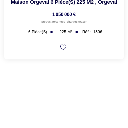
Maison Orgeval 6 Pièce(s) 225 M2
,
Orgeval
1 050 000 €
product.price.fees_charges.teaser
225
M²
Réf :
1306
6
Pièce(s)