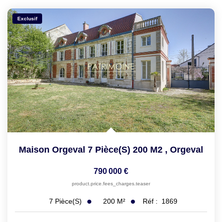
Exclusif
Maison Orgeval 7 Pièce(s) 200 M2
,
Orgeval
790 000 €
product.price.fees_charges.teaser
200
M²
Réf :
1869
7
Pièce(s)