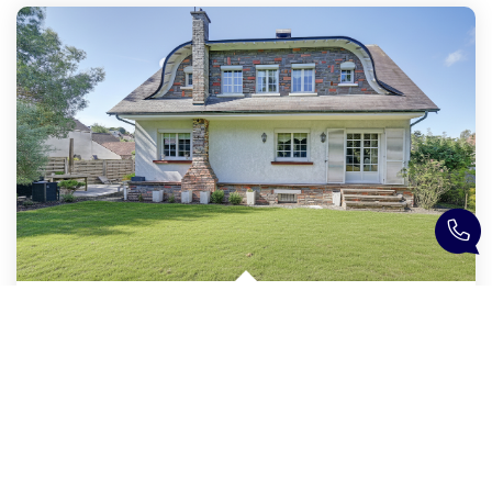
Maison Morainvilliers 6 Pièce(s) 143 M2
,
Orgeval
579 000 €
product.price.fees_charges.teaser
143
M²
Réf :
1492
6
Pièce(s)