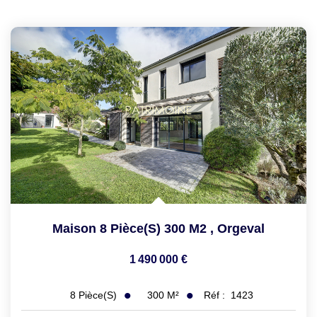
Maison 8 Pièce(s) 300 M2
,
Orgeval
1 490 000 €
300
M²
Réf :
1423
8
Pièce(s)