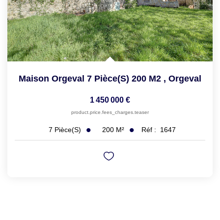
Maison Orgeval 7 Pièce(s) 200 M2
,
Orgeval
1 450 000 €
product.price.fees_charges.teaser
200
M²
Réf :
1647
7
Pièce(s)