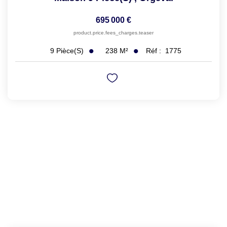
695 000 €
product.price.fees_charges.teaser
238
M²
Réf :
1775
9
Pièce(s)