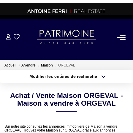
ACHETER
OFF MARKET
Accueil
A vendre
Maison
ORGEVAL
Modifier les critères de recherche
NORMANDIE/LA BAULE
Type de transaction
Localisation
Acheter
Localisation
Achat / Vente Maison ORGEVAL -
Type de bien
BRETAGNE
Sélectionnez...
Surface min
Maison a vendre à ORGEVAL
PROPRIETES/CHATEAUX
Plus de critères
Budget max
Sur notre site consultez les annonces immobilière de Maison à vendre
ORGEVAL. Trouvez votre Maison sur ORGEVAL grâce aux annonces
Créer une alerte