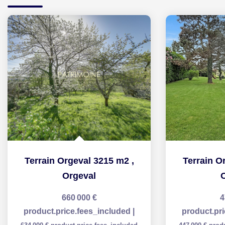
Terrain Orgeval 3215 m2
,
Terrain O
Orgeval
660 000 €
4
product.price.fees_included
|
product.pr