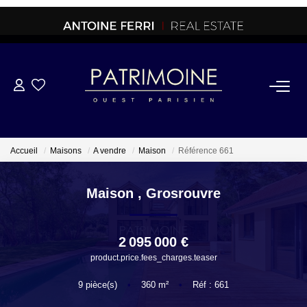
ACHETER
OFF MARKET
Accueil
Maisons
A vendre
Maison
Référence 661
NORMANDIE/LA BAULE
Maison
,
Grosrouvre
BRETAGNE
2 095 000 €
product.price.fees_charges.teaser
PROPRIETES/CHATEAUX
9
pièce(s)
•
360
m²
•
Réf : 661