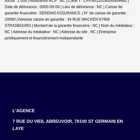
social : 1 000 | Assurance RCP : NC |
Carte T : CPI76012016000004662 |
Date de délivrance : 0000-00-00 | Lieu de délivrance : NC | Caisse de
garantie financière : SERENIS ASSURANCE. | N° de caisse de garantie :
20060 | Adresse caisse de garantie : 34 RUE WACKEN 67906
STRASBOURG | Montant de la garantie financière : NC | Nom du médiateur :
NC | Adresse du médiateur : NC | Adresse du site : NC |
Entreprise
juridiquement et financièrement indépendante
L'AGENCE
7 RUE DU VIEIL ABREUVOIR, 78100 ST GERMAIN EN
LAYE