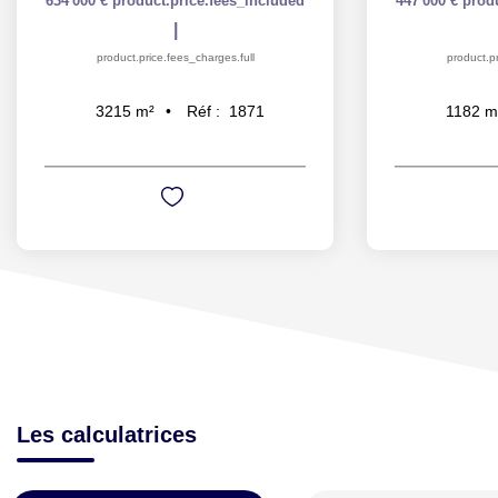
634 000 €
product.price.fees_included
447 000 €
prod
|
product.price.fees_charges.full
product.pr
Réf :
1871
3215
m²
1182
m
Les calculatrices