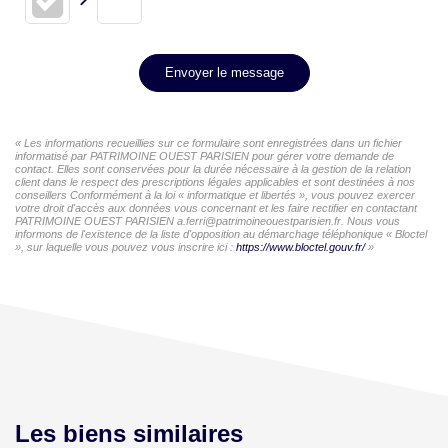
Envoyer le message
« Les informations recueillies sur ce formulaire sont enregistrées dans un fichier
informatisé par PATRIMOINE OUEST PARISIEN pour gérer votre demande de
contact. Elles sont conservées pour la durée nécessaire à la gestion de la relation
client dans le respect des prescriptions légales applicables et sont destinées à nos
conseillers Conformément à la loi « informatique et libertés », vous pouvez exercer
votre droit d'accès aux données vous concernant et les faire rectifier en contactant
PATRIMOINE OUEST PARISIEN a.ferri@patrimoineouestparisien.fr. Nous vous
informons de l'existence de la liste d'opposition au démarchage téléphonique « Bloctel
», sur laquelle vous pouvez vous inscrire ici :
https://www.bloctel.gouv.fr/
»
Les biens similaires