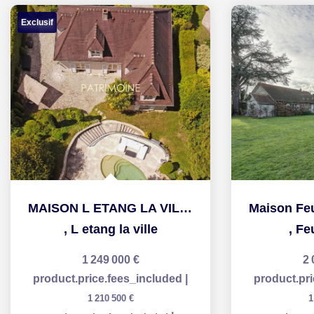
Exclusif
MAISON L ETANG LA VILLE - 7 pièce(s) - 185 m2
,
L etang la ville
,
Fe
1 249 000 €
2 
product.price.fees_included
|
product.pr
1 210 500 €
1