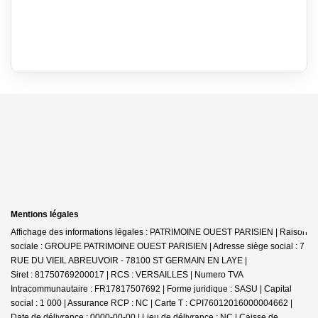
Mentions légales
Affichage des informations légales : PATRIMOINE OUEST PARISIEN | Raison
sociale : GROUPE PATRIMOINE OUEST PARISIEN | Adresse siège social : 7
RUE DU VIEIL ABREUVOIR - 78100 ST GERMAIN EN LAYE |
Siret : 81750769200017 | RCS : VERSAILLES | Numero TVA
Intracommunautaire : FR17817507692 | Forme juridique : SASU | Capital
social : 1 000 | Assurance RCP : NC |
Carte T : CPI76012016000004662 |
Date de délivrance : 0000-00-00 | Lieu de délivrance : NC | Caisse de