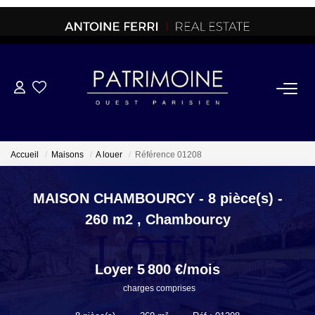
ACHETER
OFF MARKET
Accueil
Maisons
A louer
Référence 01208
NORMANDIE/LA BAULE
MAISON CHAMBOURCY - 8 pièce(s) -
260 m2
,
Chambourcy
BRETAGNE
Loyer 5 800 €/mois
PROPRIETES/CHATEAUX
charges comprises