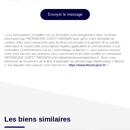
Envoyer le message
« Les informations recueillies sur ce formulaire sont enregistrées dans un fichier
informatisé par PATRIMOINE OUEST PARISIEN pour gérer votre demande de
contact. Elles sont conservées pour la durée nécessaire à la gestion de la relation
client dans le respect des prescriptions légales applicables et sont destinées à nos
conseillers Conformément à la loi « informatique et libertés », vous pouvez exercer
votre droit d'accès aux données vous concernant et les faire rectifier en contactant
PATRIMOINE OUEST PARISIEN a.ferri@patrimoineouestparisien.fr. Nous vous
informons de l'existence de la liste d'opposition au démarchage téléphonique « Bloctel
», sur laquelle vous pouvez vous inscrire ici :
https://www.bloctel.gouv.fr/
»
Les biens similaires