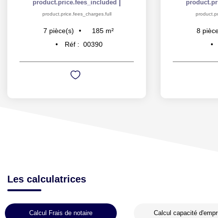
|
product.price.fees_included
product.pr
product.price.fees_charges.full
product.pr
185
m²
7
pièce(s)
8
pièce
Réf :
00390
Les calculatrices
Calcul Frais de notaire
Calcul capacité d'empr