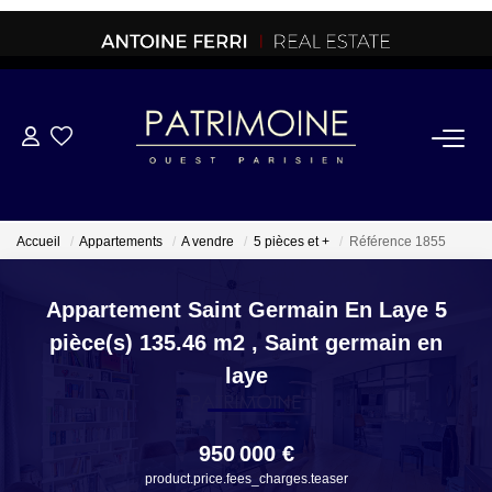
ACHETER
OFF MARKET
Accueil
Appartements
A vendre
5 pièces et +
Référence 1855
NORMANDIE/LA BAULE
Appartement Saint Germain En Laye 5
pièce(s) 135.46 m2
,
Saint germain en
BRETAGNE
laye
PROPRIETES/CHATEAUX
950 000 €
product.price.fees_charges.teaser