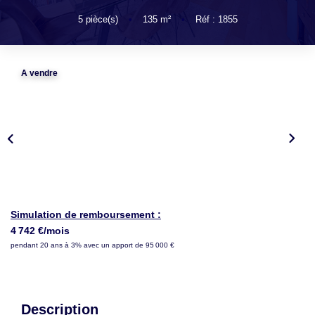
LOUER
5
pièce(s)
•
135
m²
•
Réf : 1855
NOTRE AGENCE
A vendre
Notre Agence
Notre Équipe
Actualités
EN
Simulation de remboursement :
4 742 €/mois
pendant 20 ans à 3% avec un apport de 95 000 €
Description