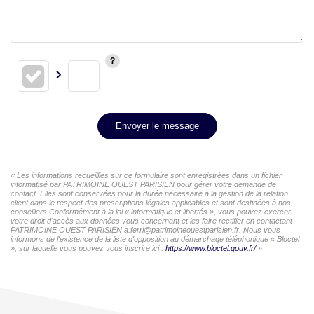
Envoyer le message
« Les informations recueillies sur ce formulaire sont enregistrées dans un fichier
informatisé par PATRIMOINE OUEST PARISIEN pour gérer votre demande de
contact. Elles sont conservées pour la durée nécessaire à la gestion de la relation
client dans le respect des prescriptions légales applicables et sont destinées à nos
conseillers Conformément à la loi « informatique et libertés », vous pouvez exercer
votre droit d'accès aux données vous concernant et les faire rectifier en contactant
PATRIMOINE OUEST PARISIEN a.ferri@patrimoineouestparisien.fr. Nous vous
informons de l'existence de la liste d'opposition au démarchage téléphonique « Bloctel
», sur laquelle vous pouvez vous inscrire ici :
https://www.bloctel.gouv.fr/
»