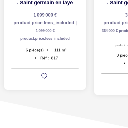
,
Saint germain en laye
,
Saint g
1 099 000 €
3
product.price.fees_included
|
product.pr
1 099 000 €
364 000 €
prod
product.price.fees_included
product.pr
111
m²
6
pièce(s)
3
pièc
Réf :
817