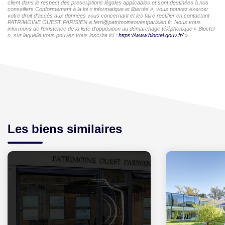
client dans le respect des prescriptions légales applicables et sont destinées à nos
conseillers Conformément à la loi « informatique et libertés », vous pouvez exercer
votre droit d'accès aux données vous concernant et les faire rectifier en contactant
PATRIMOINE OUEST PARISIEN a.ferri@patrimoineouestparisien.fr. Nous vous
informons de l'existence de la liste d'opposition au démarchage téléphonique « Bloctel
», sur laquelle vous pouvez vous inscrire ici :
https://www.bloctel.gouv.fr/
»
Les biens similaires