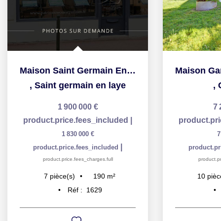
Maison Saint Germain En Laye 7 pièce(s) 190 m2
,
Saint germain en laye
,
1 900 000 €
7 
product.price.fees_included
|
product.pr
1 830 000 €
7
|
product.price.fees_included
product.pr
product.price.fees_charges.full
product.pr
190
m²
7
pièce(s)
10
pièc
Réf :
1629