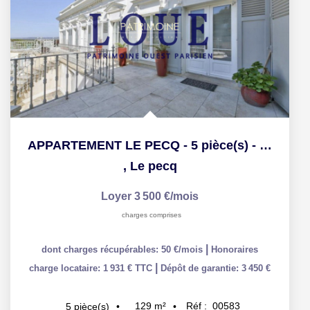
APPARTEMENT LE PECQ - 5 pièce(s) - 128.75 m2
,
Le pecq
Loyer 3 500 €/mois
charges comprises
|
dont charges récupérables: 50 €/mois
Honoraires
|
charge locataire: 1 931 € TTC
Dépôt de garantie: 3 450 €
129
m²
Réf :
00583
5
pièce(s)