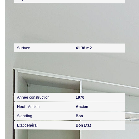
Surfaces
Surface
41.38 m2
Extérieur
Année construction
1970
Neuf - Ancien
Ancien
Standing
Bon
Etat général
Bon Etat