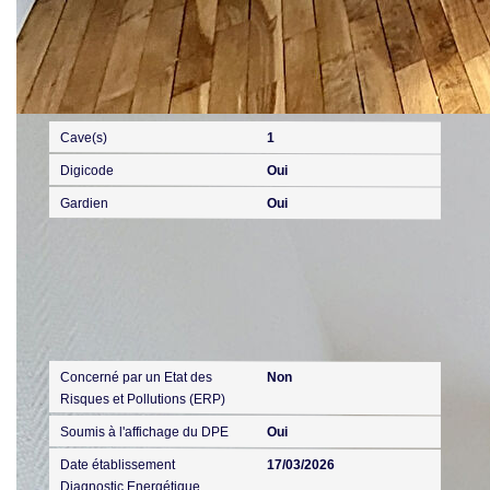
Autres
Cave(s)
1
Digicode
Oui
Gardien
Oui
Diagnostics
Concerné par un Etat des
Non
Risques et Pollutions (ERP)
Soumis à l'affichage du DPE
Oui
Date établissement
17/03/2026
Diagnostic Energétique