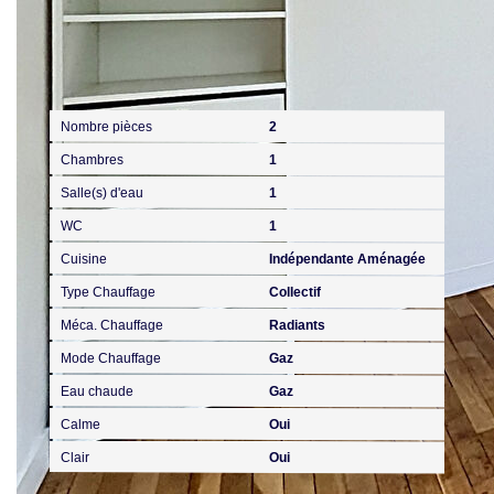
Intérieur
Nombre pièces
2
Chambres
1
Salle(s) d'eau
1
WC
1
Cuisine
Indépendante Aménagée
Type Chauffage
Collectif
Méca. Chauffage
Radiants
Mode Chauffage
Gaz
Eau chaude
Gaz
Calme
Oui
Clair
Oui