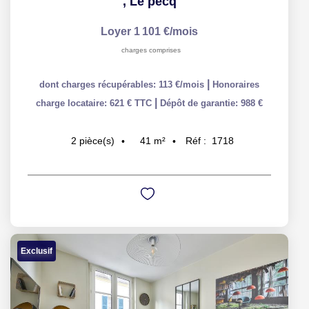
,
Le pecq
Loyer 1 101 €/mois
charges comprises
|
dont charges récupérables: 113 €/mois
Honoraires
|
charge locataire: 621 € TTC
Dépôt de garantie: 988 €
41
m²
Réf :
1718
2
pièce(s)
Exclusif