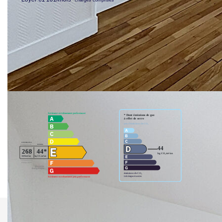
|
dont charges récupérables: €113/mois
Honoraires charge locataire: €621 TTC
|
|
dont honoraires d'état des lieux: €124 TTC
Dépôt de garantie: €988
78230 Le
|
Pecq
Surface habitable: 41.38m²
Nos honoraires
Nous contacter
Diagnostics énergétiques
Imprimer