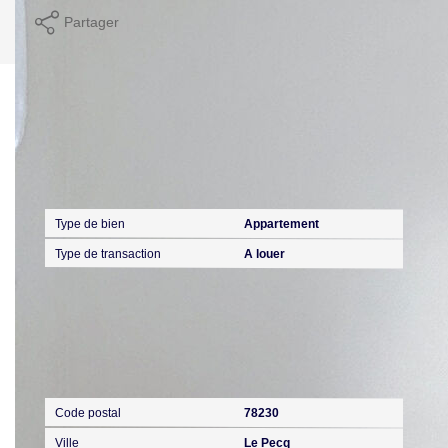
Partager
Calculer mon budget
Caractéristiques détaillées
Général
Type de bien
Appartement
Type de transaction
A louer
Localisation
Code postal
78230
Ville
Le Pecq