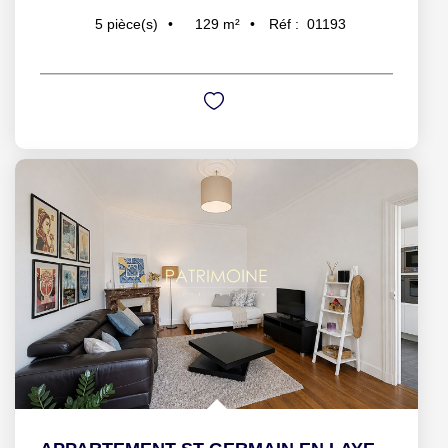
129
m²
Réf :
01193
5
pièce(s)