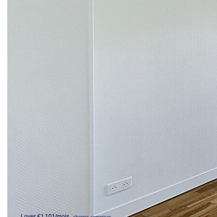
RER a pieds, 5 mn des commerces de la Rue de Paris de
SAINT GERMAIN EN LAYE, au troisième étage d'une
résidence de standing avec gardiens, parc, Joli
appartement deux pièces de 41.38 m2 vide agencé comme
suit : entrée, séjour de 15.17 m2 donnant sur balcon avec
vue sur le parc, cuisine indépendante aménagée de
7.62m2, une chambre de 10.02 m2 donnant, une salle de
douches, wc indépendants.
Une cave complète ce bien de qualité.
Emplacement très recherche, résidence de standing,
beaux volumes, fonctionnel.
Disponibilité immédiate
Loyer hors charges : 988 Euros
Charges ( Provisions ) : 113 Euros
Dépôt de garantie : 988 Euros
Honoraires : 459.56 Euros
Etat des lieux : 124.14 Euros
**
Loyer €1 101/mois
charges comprises