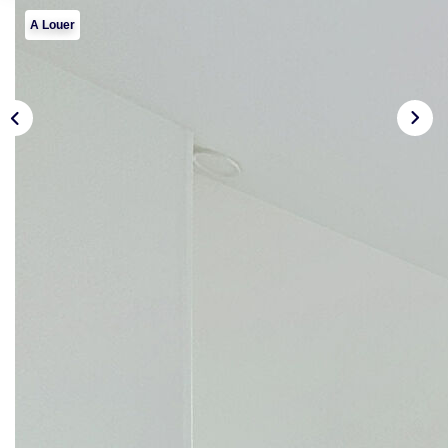
PROPRIETES/CHATEAUX
A Louer
LOUER
NOTRE AGENCE
Notre Agence
Notre Équipe
Actualités
EN
Description
Réf : 1718
LE PECQ Limite SAINT GERMAIN EN LAYE a 10 mn du