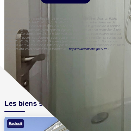
« Les informations recueillies sur ce formulaire sont enregistrées dans un fichier
informatisé par PATRIMOINE OUEST PARISIEN pour gérer votre demande de
contact. Elles sont conservées pour la durée nécessaire à la gestion de la relation
client dans le respect des prescriptions légales applicables et sont destinées à nos
conseillers Conformément à la loi « informatique et libertés », vous pouvez exercer
votre droit d'accès aux données vous concernant et les faire rectifier en contactant
PATRIMOINE OUEST PARISIEN a.ferri@patrimoineouestparisien.fr. Nous vous
informons de l'existence de la liste d'opposition au démarchage téléphonique « Bloctel
», sur laquelle vous pouvez vous inscrire ici :
https://www.bloctel.gouv.fr/
»
Les biens similaires
Exclusif