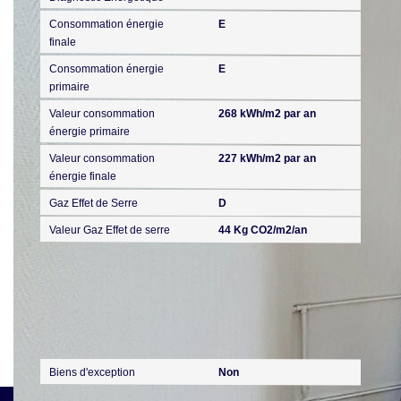
Consommation énergie
E
finale
Consommation énergie
E
primaire
Valeur consommation
268 kWh/m2 par an
énergie primaire
Valeur consommation
227 kWh/m2 par an
énergie finale
Gaz Effet de Serre
D
Valeur Gaz Effet de serre
44 Kg CO2/m2/an
Publicité
Biens d'exception
Non