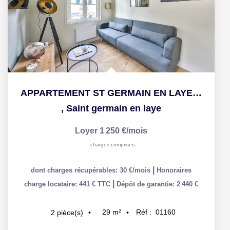
APPARTEMENT ST GERMAIN EN LAYE - 2 pièce(s) - 29.43 m2
,
Saint germain en laye
Loyer 1 250 €/mois
charges comprises
|
dont charges récupérables: 30 €/mois
Honoraires
|
charge locataire: 441 € TTC
Dépôt de garantie: 2 440 €
29
m²
Réf :
01160
2
pièce(s)