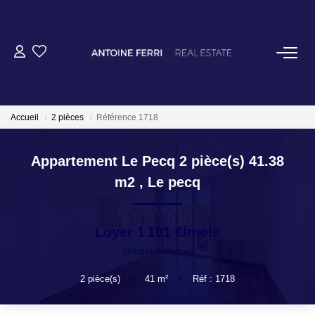
Accueil
2 pièces
Référence 1718
ACHETER
Appartement Le Pecq 2 pièce(s) 41.38
m2
,
Le pecq
OFF MARKET
Loyer 1 101 €/mois
NORMANDIE/LA BAULE
charges comprises
BRETAGNE
2
pièce(s)
•
41
m²
•
Réf : 1718