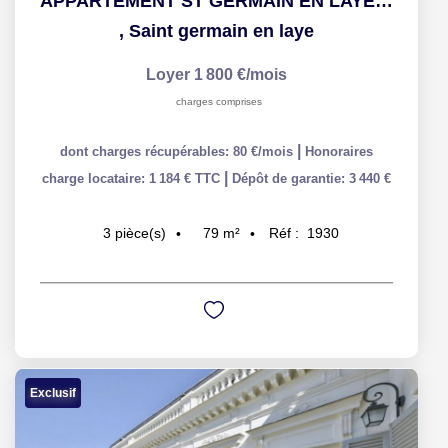
APPARTEMENT ST GERMAIN EN LAYE - 3 pièce(s) - 78.9 m2
,
Saint germain en laye
Loyer 1 800 €/mois
charges comprises
|
dont charges récupérables: 80 €/mois
Honoraires
|
charge locataire: 1 184 € TTC
Dépôt de garantie: 3 440 €
79
m²
Réf :
1930
3
pièce(s)
Exclusif