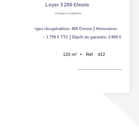
Loyer 3 200 €/mois
charges comprises
|
dont charges récupérables: 400 €/mois
Honoraires
|
charge locataire: 1 799 € TTC
Dépôt de garantie: 2 800 €
120
m²
Réf :
422
5
pièce(s)