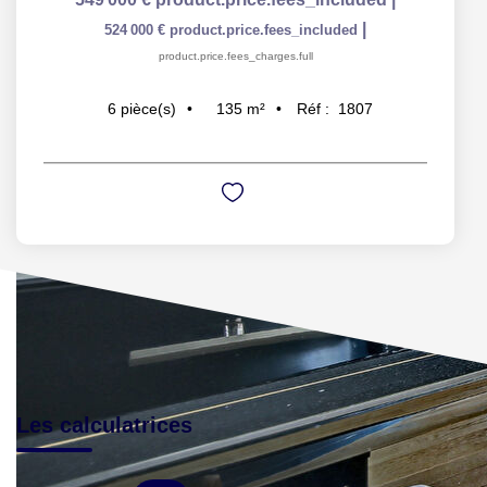
|
524 000 €
product.price.fees_included
product.price.fees_charges.full
135
m²
Réf :
1807
6
pièce(s)
Les calculatrices