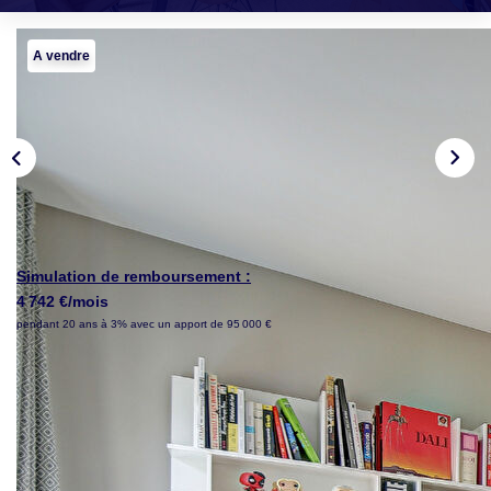
PROPRIETES/CHATEAUX
A vendre
LOUER
NOTRE AGENCE
Notre Agence
Notre Équipe
Actualités
Simulation de remboursement :
4 742 €/mois
pendant 20 ans à 3% avec un apport de 95 000 €
EN
Description
Réf : 1855