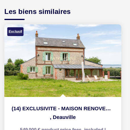
Les biens similaires
Exclusif
(14) EXCLUSIVITE - MAISON RENOVEE 135M² - VUE MER -...
,
Deauville
549 000 €
product.price.fees_included
|