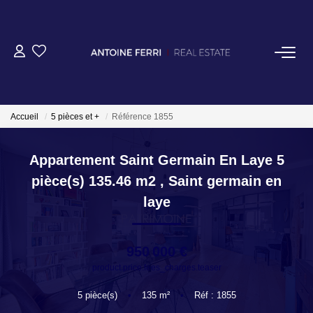
Accueil
5 pièces et +
Référence 1855
ACHETER
Appartement Saint Germain En Laye 5
pièce(s) 135.46 m2
,
Saint germain en
OFF MARKET
laye
NORMANDIE/LA BAULE
950 000 €
product.price.fees_charges.teaser
BRETAGNE
5
pièce(s)
•
135
m²
•
Réf : 1855