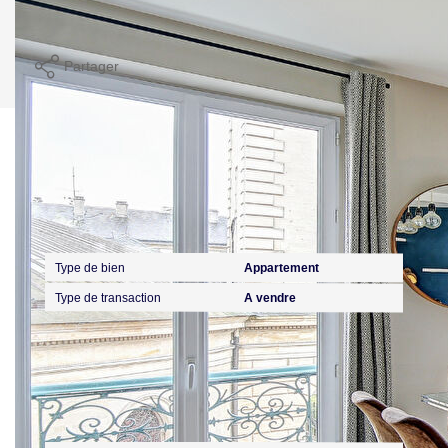
Imprimer
Partager
Calculer mon budget
Caractéristiques détaillées
Général
Type de bien
Appartement
Type de transaction
A vendre
Localisation