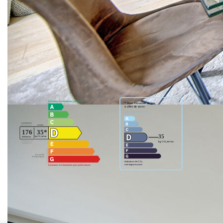
** €950 000
honoraires inclus
|
|
€922 000
hors honoraires
Honoraires : 3.04%
TTC à la charge de l'acquéreur
Nos honoraires
Nous contacter
Diagnostics énergétiques
Montant estimé des dépenses annuelles d'énergie pour un
usage standard entre 1640€ et 2218€. Pour la date de
référence 01/01/2021.