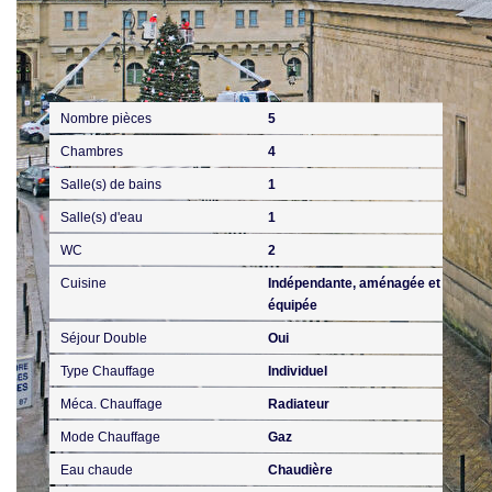
Intérieur
Nombre pièces
5
Chambres
4
Salle(s) de bains
1
Salle(s) d'eau
1
WC
2
Cuisine
Indépendante, aménagée et
équipée
Séjour Double
Oui
Type Chauffage
Individuel
Méca. Chauffage
Radiateur
Mode Chauffage
Gaz
Eau chaude
Chaudière