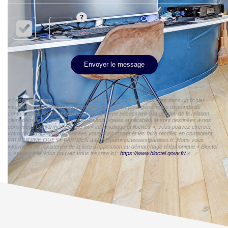
Envoyer le message
« Les informations recueillies sur ce formulaire sont enregistrées dans un fichier
informatisé par PATRIMOINE OUEST PARISIEN pour gérer votre demande de
contact. Elles sont conservées pour la durée nécessaire à la gestion de la relation
client dans le respect des prescriptions légales applicables et sont destinées à nos
conseillers Conformément à la loi « informatique et libertés », vous pouvez exercer
votre droit d'accès aux données vous concernant et les faire rectifier en contactant
PATRIMOINE OUEST PARISIEN a.ferri@patrimoineouestparisien.fr. Nous vous
informons de l'existence de la liste d'opposition au démarchage téléphonique « Bloctel
», sur laquelle vous pouvez vous inscrire ici :
https://www.bloctel.gouv.fr/
»