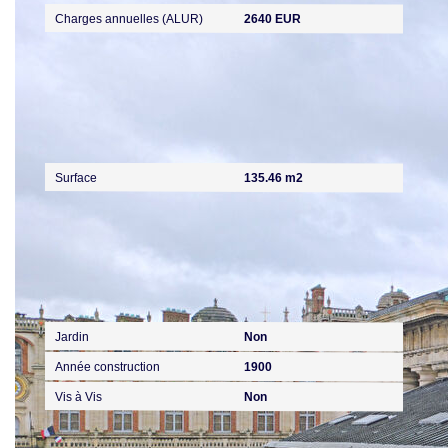
Charges annuelles (ALUR)
2640 EUR
Surfaces
Surface
135.46 m2
Extérieur
Jardin
Non
Année construction
1900
Vis à Vis
Non