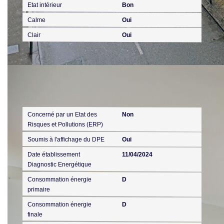
Etat intérieur
Bon
Calme
Oui
Clair
Oui
Diagnostics
Concerné par un Etat des
Non
Risques et Pollutions (ERP)
Soumis à l'affichage du DPE
Oui
Date établissement
11/04/2024
Diagnostic Energétique
Consommation énergie
D
primaire
Consommation énergie
D
finale