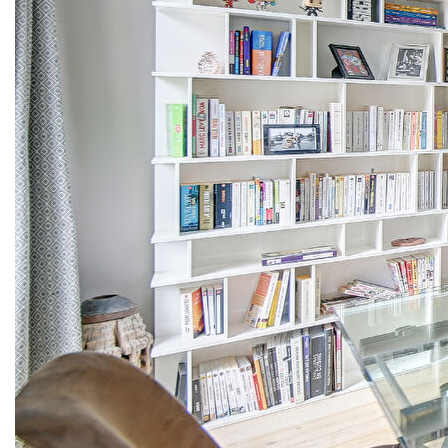
Hyper centre ville a 1 mn du RER, aux pieds des
commerces, au troiseme etage d'un immeuble ancien bien
entretenu, spacieux appartement six pieces de 135,46 m2
refait a neuf recemment vous offrant : entrée, sejour double
avec vue degagée, cuisine independante aménagée
équipée avec verriere, espace nuit comprenant : quatre
chambres dont une master avec dressing, une salle de
bains, une salle de douches, deux wcs independants.
Emplacement central tres recherche a deux pas de toutes
les commodités : ecoles, commerces, RER, renovation de
qualite : parquet massif, doubles vitrages, plan optimisé
conçu par un architecte, tres lumineux, sans vis a vis.
Deux caves dont une grande cave saine.
Place de parking en location a proximité
Copropriete de lots
Charges 220 Euros / Mois
Prix incluant 3.04 % d'honoraires charge acquéreur
( 922 000 Euros honoraires exclus )