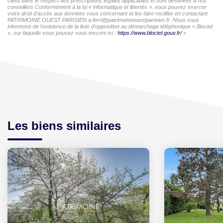
client dans le respect des prescriptions légales applicables et sont destinées à nos
conseillers Conformément à la loi « informatique et libertés », vous pouvez exercer
votre droit d'accès aux données vous concernant et les faire rectifier en contactant
PATRIMOINE OUEST PARISIEN a.ferri@patrimoineouestparisien.fr. Nous vous
informons de l'existence de la liste d'opposition au démarchage téléphonique « Bloctel
», sur laquelle vous pouvez vous inscrire ici :
https://www.bloctel.gouv.fr/
»
Les biens similaires