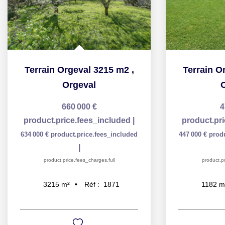
Terrain Orgeval 3215 m2
,
Terrain O
Orgeval
660 000 €
4
product.price.fees_included
|
product.pr
634 000 €
product.price.fees_included
447 000 €
prod
|
product.price.fees_charges.full
product.pr
Réf :
1871
3215
m²
1182
m