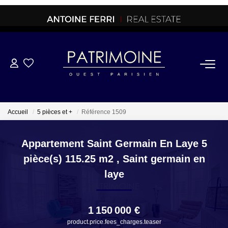
ACHETER
OFF MARKET
Accueil
5 pièces et +
Référence 1509
NORMANDIE/LA BAULE
Appartement Saint Germain En Laye 5
pièce(s) 115.25 m2
,
Saint germain en
BRETAGNE
laye
PROPRIETES/CHATEAUX
1 150 000 €
product.price.fees_charges.teaser