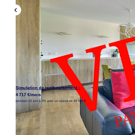
Simulation de remboursement :
4 717 €/mois
pendant 20 ans à 3% avec un apport de 94 500 €
Description
Réf : 00056