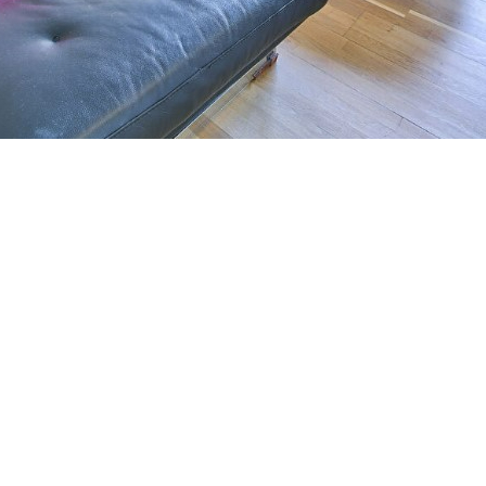
8 mn du RER en étage d'une Résidence de standing avec
e 119.94 m2 en bon état traversant, agencé comme suit : entrée
e 20 m2 avec jolie vue dégagée, cuisine ouverte équipée haut de
dont deux avec placards et balcon donnant sur jardins au calme,
 bureau possible, dressing, cave et parking accessibles avec
aversant, appartement en excellent état, fonctionnel et lumineux
 soit 5 328 euros/an.