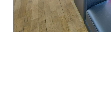
EXCLUSIVITE
Centre ville à 5 mn du Marché, des commerces, écoles et 
ascenseur et gardiens, Très bel appartement quatre pièces d
avec rangements, réception de 42 m2 ouvrant sur terrasse d
gamme, espace nuit : trois chambres de 14.48,12, 11.53 m2 
salle de bains, salle de douches, wc, buanderie de 8.88 m2 :
l'ascenseur. Résidence de Bon standing, double exposition tr
dans le coeur du centre ville.
Copropriété de 140 lots
Quotte part de charges courantes générales : 444 euros/mois
Prix incluant 3.8 % d'honoraires
( 910 000 Euros honoraires exclus )
Diagnostics énergétiques