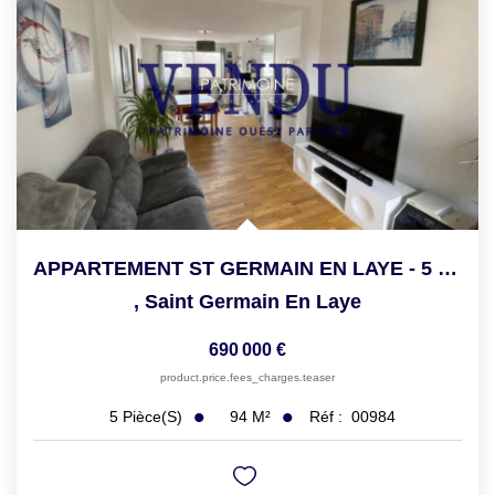
APPARTEMENT ST GERMAIN EN LAYE - 5 Pièce(s) - 93.94 M2
,
Saint Germain En Laye
690 000 €
product.price.fees_charges.teaser
94
M²
Réf :
00984
5
Pièce(s)