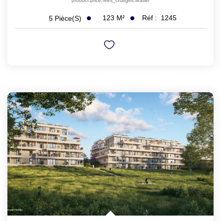
product.price.fees_charges.teaser
123
M²
Réf :
1245
5
Pièce(s)