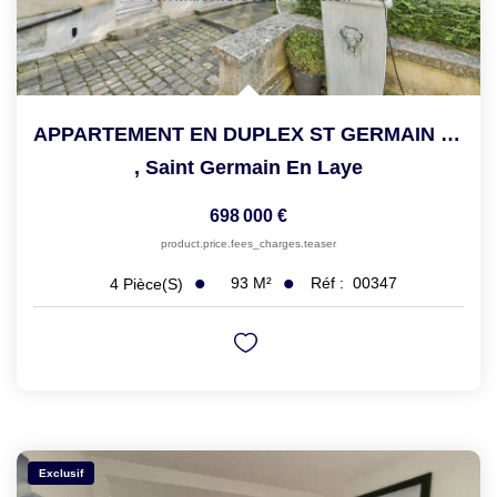
APPARTEMENT EN DUPLEX ST GERMAIN EN LAYE - 5 Pièce(s) - 93...
,
Saint Germain En Laye
698 000 €
product.price.fees_charges.teaser
93
M²
Réf :
00347
4
Pièce(s)
Exclusif