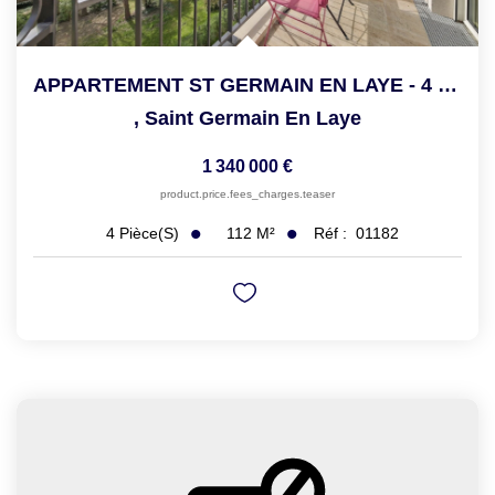
APPARTEMENT ST GERMAIN EN LAYE - 4 Pièce(s) - 111.94 M2
,
Saint Germain En Laye
1 340 000 €
product.price.fees_charges.teaser
112
M²
Réf :
01182
4
Pièce(s)