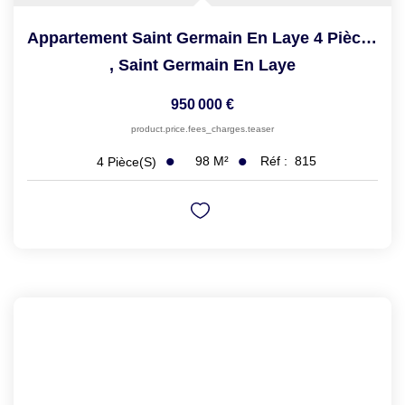
Appartement Saint Germain En Laye 4 Pièce(s) 98 M2
,
Saint Germain En Laye
950 000 €
product.price.fees_charges.teaser
98
M²
Réf :
815
4
Pièce(s)