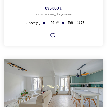
895 000 €
product.price.fees_charges.teaser
99
M²
Réf :
1676
5
Pièce(s)