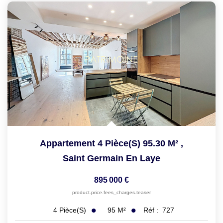
Appartement 4 Pièce(s) 95.30 M²
,
Saint Germain En Laye
895 000 €
product.price.fees_charges.teaser
95
M²
Réf :
727
4
Pièce(s)