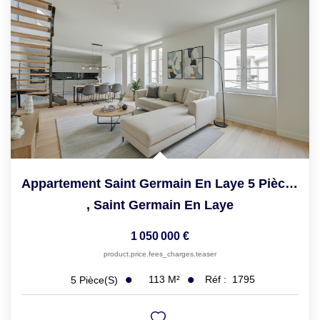
Appartement Saint Germain En Laye 5 Pièce(s) Duplex De...
,
Saint Germain En Laye
1 050 000 €
product.price.fees_charges.teaser
113
M²
Réf :
1795
5
Pièce(s)