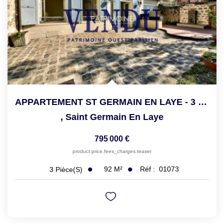
APPARTEMENT ST GERMAIN EN LAYE - 3 Pièce(s) - 92.25 M2
,
Saint Germain En Laye
795 000 €
product.price.fees_charges.teaser
92
M²
Réf :
01073
3
Pièce(s)