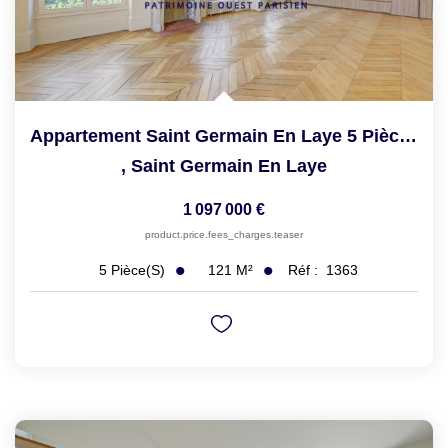
Appartement Saint Germain En Laye 5 Pièce(s) 121.43 M2
,
Saint Germain En Laye
1 097 000 €
product.price.fees_charges.teaser
121
M²
Réf :
1363
5
Pièce(s)