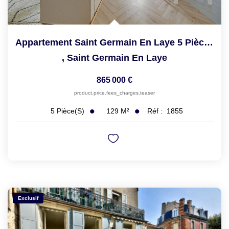
Appartement Saint Germain En Laye 5 Pièce(s) 97.72 M2
,
Saint Germain En Laye
865 000 €
product.price.fees_charges.teaser
129
M²
Réf :
1855
5
Pièce(s)
Exclusif