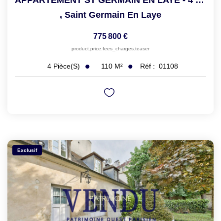
,
Saint Germain En Laye
775 800 €
product.price.fees_charges.teaser
110
M²
Réf :
01108
4
Pièce(s)
Exclusif