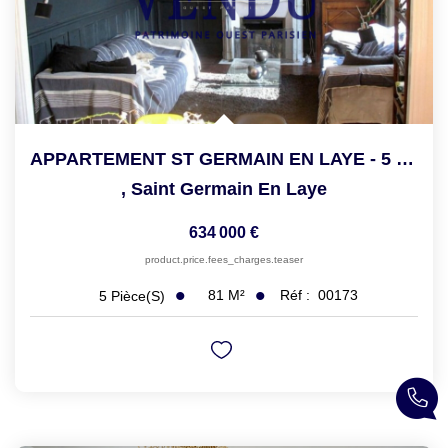
APPARTEMENT ST GERMAIN EN LAYE - 5 Pièce(s) - 81 M2
,
Saint Germain En Laye
634 000 €
product.price.fees_charges.teaser
81
M²
Réf :
00173
5
Pièce(s)