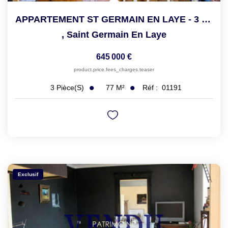
APPARTEMENT ST GERMAIN EN LAYE - 3 Pièce(s) - 76.77 M2
,
Saint Germain En Laye
645 000 €
product.price.fees_charges.teaser
77
M²
Réf :
01191
3
Pièce(s)
Exclusif