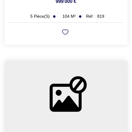
999 000 €
104
M²
Réf :
819
5
Pièce(s)