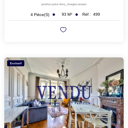
product.price.fees_charges.teaser
93
M²
Réf :
499
4
Pièce(s)
Exclusif