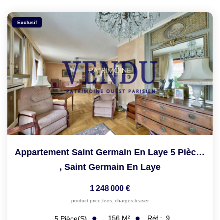
Exclusif
Appartement Saint Germain En Laye 5 Pièce(s)
,
Saint Germain En Laye
1 248 000 €
product.price.fees_charges.teaser
156
M²
Réf :
9
5
Pièce(s)