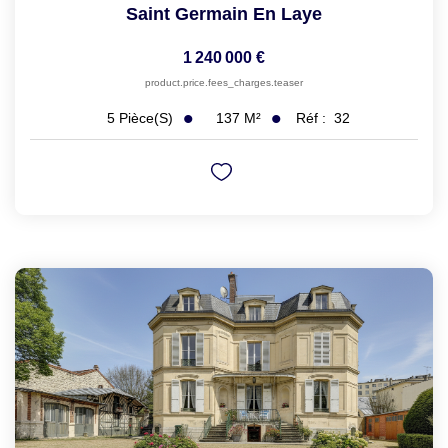
Saint Germain En Laye
1 240 000 €
product.price.fees_charges.teaser
137
M²
Réf :
32
5
Pièce(s)