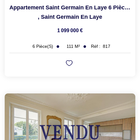
Appartement Saint Germain En Laye 6 Pièce(s) 111.30 M2
,
Saint Germain En Laye
1 099 000 €
111
M²
Réf :
817
6
Pièce(s)