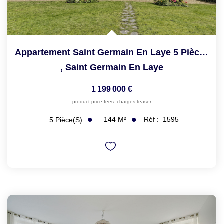
Appartement Saint Germain En Laye 5 Pièce(s) 144.31 M2
,
Saint Germain En Laye
1 199 000 €
product.price.fees_charges.teaser
144
M²
Réf :
1595
5
Pièce(s)