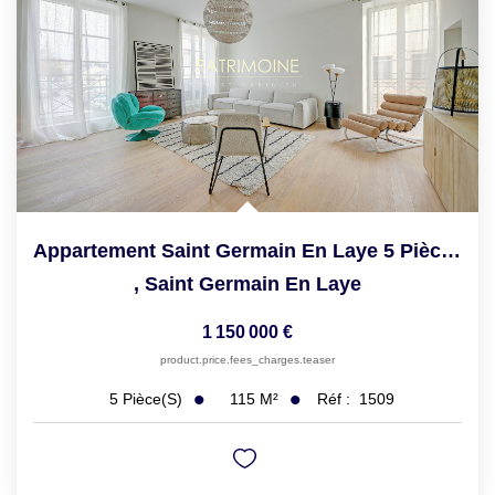
Appartement Saint Germain En Laye 5 Pièce(s) 115.25 M2
,
Saint Germain En Laye
1 150 000 €
product.price.fees_charges.teaser
115
M²
Réf :
1509
5
Pièce(s)