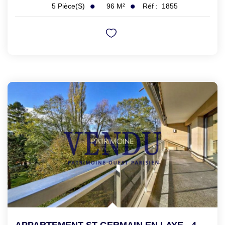
96
M²
Réf :
1855
5
Pièce(s)
APPARTEMENT ST GERMAIN EN LAYE - 4 Pièce(s) - 109.9 M2