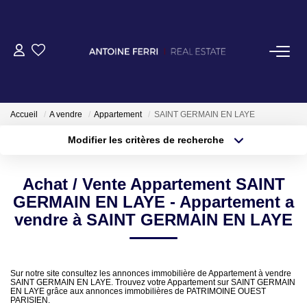
Accueil
A vendre
Appartement
SAINT GERMAIN EN LAYE
Modifier les critères de recherche
ACHETER
Localisation
Type de transaction
Surface min
OFF MARKET
Achat / Vente Appartement SAINT
Type de bien
GERMAIN EN LAYE - Appartement a
Plus de critères
Budget max
vendre à SAINT GERMAIN EN LAYE
NORMANDIE/LA BAULE
Créer une alerte
BRETAGNE
Sur notre site consultez les annonces immobilière de Appartement à vendre
SAINT GERMAIN EN LAYE. Trouvez votre Appartement sur SAINT GERMAIN
EN LAYE grâce aux annonces immobilières de PATRIMOINE OUEST
PARISIEN.