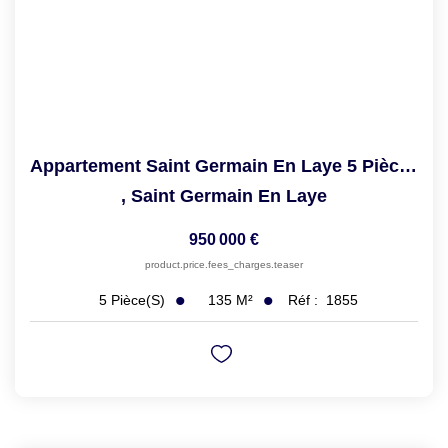
Appartement Saint Germain En Laye 5 Pièce(s) 135.46 M2
,
Saint Germain En Laye
950 000 €
product.price.fees_charges.teaser
135
M²
Réf :
1855
5
Pièce(s)