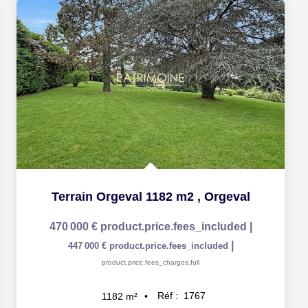
Terrain Orgeval 1182 m2
,
Orgeval
470 000 €
product.price.fees_included
|
|
447 000 €
product.price.fees_included
product.price.fees_charges.full
Réf :
1767
1182
m²