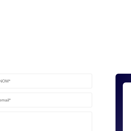
NOM*
email*