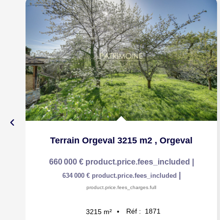
Terrain Orgeval 3215 m2
,
Orgeval
660 000 €
product.price.fees_included
|
|
634 000 €
product.price.fees_included
product.price.fees_charges.full
Réf :
1871
3215
m²