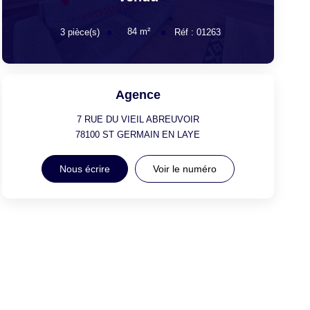
84
m²
3
pièce(s)
Réf :
01263
Agence
7 RUE DU VIEIL ABREUVOIR
78100
ST GERMAIN EN LAYE
Nous écrire
Voir le numéro