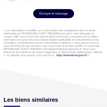
Envoyer le message
« Les informations recueillies sur ce formulaire sont enregistrées dans un fichier
informatisé par PATRIMOINE OUEST PARISIEN pour gérer votre demande de
contact. Elles sont conservées pour la durée nécessaire à la gestion de la relation
client dans le respect des prescriptions légales applicables et sont destinées à nos
conseillers Conformément à la loi « informatique et libertés », vous pouvez exercer
votre droit d'accès aux données vous concernant et les faire rectifier en contactant
PATRIMOINE OUEST PARISIEN a.ferri@patrimoineouestparisien.fr. Nous vous
informons de l'existence de la liste d'opposition au démarchage téléphonique « Bloctel
», sur laquelle vous pouvez vous inscrire ici :
https://www.bloctel.gouv.fr/
»
Les biens similaires