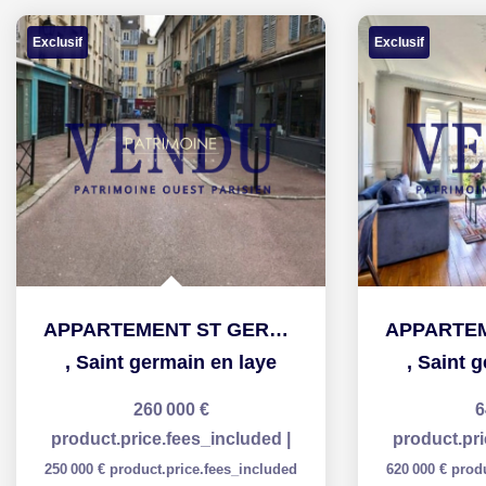
Exclusif
Exclusif
APPARTEMENT ST GERMAIN EN LAYE - 2 pièce(s) - 41.69 m2
,
Saint germain en laye
,
Saint g
260 000 €
6
product.price.fees_included
|
product.pr
250 000 €
product.price.fees_included
620 000 €
prod