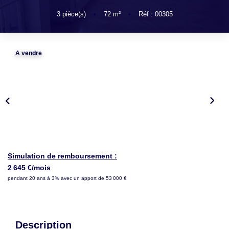
LOUER
3
pièce(s)
•
72
m²
•
Réf : 00305
NOTRE AGENCE
A vendre
Notre Agence
Notre Équipe
Actualités
EN
Simulation de remboursement :
2 645 €/mois
pendant 20 ans à 3% avec un apport de 53 000 €
Description