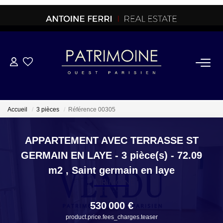
ACHETER
OFF MARKET
Accueil
3 pièces
Référence 00305
NORMANDIE/LA BAULE
APPARTEMENT AVEC TERRASSE ST
GERMAIN EN LAYE - 3 pièce(s) - 72.09
BRETAGNE
m2
,
Saint germain en laye
PROPRIETES/CHATEAUX
530 000 €
product.price.fees_charges.teaser