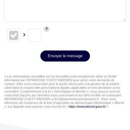
Envoyer le message
« Les informations recueillies sur ce formulaire sont enregistrées dans un fichier
informatisé par PATRIMOINE OUEST PARISIEN pour gérer votre demande de
contact. Elles sont conservées pour la durée nécessaire à la gestion de la relation
client dans le respect des prescriptions légales applicables et sont destinées à nos
conseillers Conformément à la loi « informatique et libertés », vous pouvez exercer
votre droit d'accès aux données vous concernant et les faire rectifier en contactant
PATRIMOINE OUEST PARISIEN a.ferri@patrimoineouestparisien.fr. Nous vous
informons de l'existence de la liste d'opposition au démarchage téléphonique « Bloctel
», sur laquelle vous pouvez vous inscrire ici :
https://www.bloctel.gouv.fr/
»