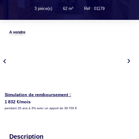
LOUER
3
pièce(s)
•
62
m²
•
Réf : 01179
NOTRE AGENCE
A vendre
Notre Agence
Notre Équipe
Actualités
EN
Simulation de remboursement :
1 832 €/mois
pendant 20 ans à 3% avec un apport de 36 700 €
Description