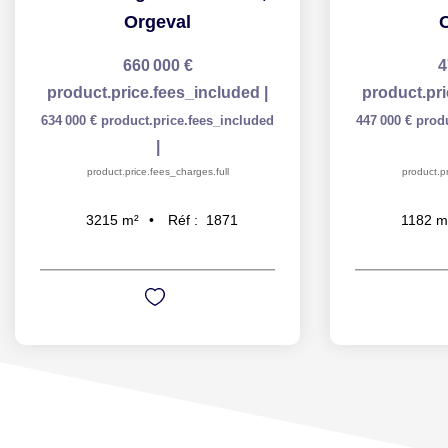
Orgeval
660 000 €
4
product.price.fees_included
|
product.pr
634 000 €
product.price.fees_included
447 000 €
prod
|
product.price.fees_charges.full
product.pr
Réf :
1871
3215
m²
1182
m