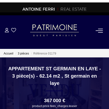
ACHETER
OFF MARKET
Accueil
3 pièces
Référence 01179
NORMANDIE/LA BAULE
APPARTEMENT ST GERMAIN EN LAYE -
3 pièce(s) - 62.14 m2
,
St germain en
BRETAGNE
laye
PROPRIETES/CHATEAUX
367 000 €
product.price.fees_charges.teaser