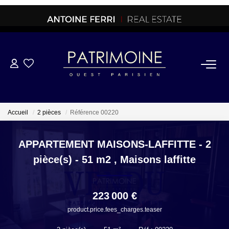
ACHETER
OFF MARKET
Accueil
2 pièces
Référence 00220
NORMANDIE/LA BAULE
APPARTEMENT MAISONS-LAFFITTE - 2
pièce(s) - 51 m2
,
Maisons laffitte
BRETAGNE
223 000 €
PROPRIETES/CHATEAUX
product.price.fees_charges.teaser