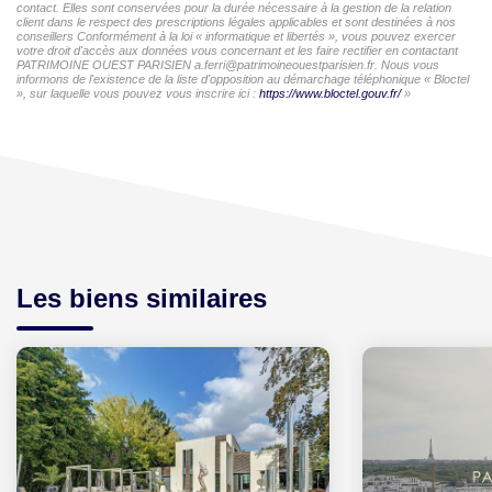
contact. Elles sont conservées pour la durée nécessaire à la gestion de la relation
client dans le respect des prescriptions légales applicables et sont destinées à nos
conseillers Conformément à la loi « informatique et libertés », vous pouvez exercer
votre droit d'accès aux données vous concernant et les faire rectifier en contactant
PATRIMOINE OUEST PARISIEN a.ferri@patrimoineouestparisien.fr. Nous vous
informons de l'existence de la liste d'opposition au démarchage téléphonique « Bloctel
», sur laquelle vous pouvez vous inscrire ici :
https://www.bloctel.gouv.fr/
»
Les biens similaires