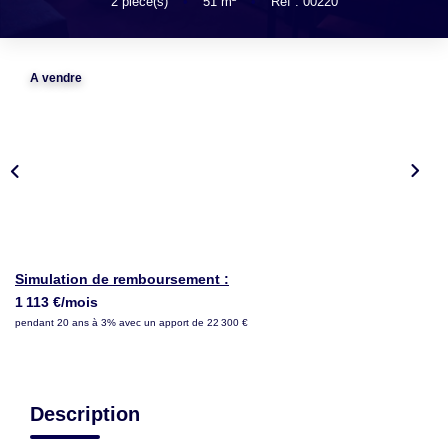
LOUER
2
pièce(s)
•
51
m²
•
Réf : 00220
NOTRE AGENCE
A vendre
Notre Agence
Notre Équipe
Actualités
EN
Simulation de remboursement :
1 113 €/mois
pendant 20 ans à 3% avec un apport de 22 300 €
Description