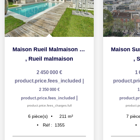
Maison Rueil Malmaison 6 pièce(s) 200 m2
,
Rueil malmaison
,
S
2 450 000 €
1 
product.price.fees_included
|
product.pr
2 350 000 €
1
|
product.price.fees_included
product.pr
product.price.fees_charges.full
product.pr
211
m²
6
pièce(s)
7
pièce
Réf :
1355