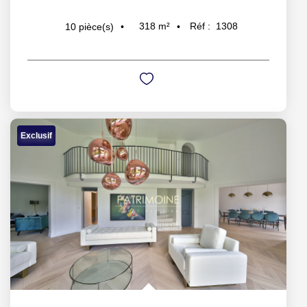
318
m²
Réf :
1308
10
pièce(s)
Exclusif