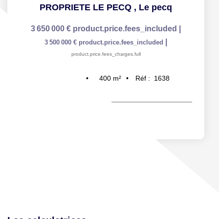
PROPRIETE LE PECQ
,
Le pecq
3 650 000 €
product.price.fees_included
|
|
3 500 000 €
product.price.fees_included
product.price.fees_charges.full
400
m²
Réf :
1638
10
pièce(s)