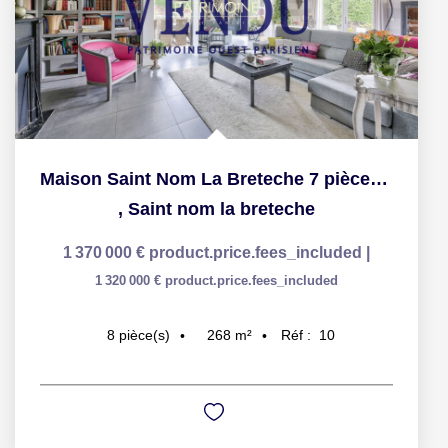
Maison Saint Nom La Breteche 7 pièce(s) 268.3 m2
,
Saint nom la breteche
1 370 000 €
product.price.fees_included
|
1 320 000 €
product.price.fees_included
268
m²
Réf :
10
8
pièce(s)