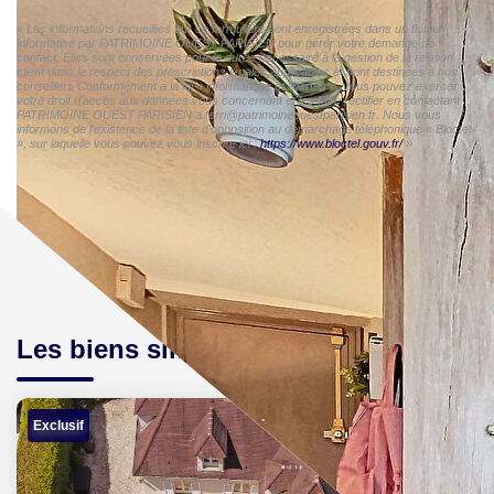
« Les informations recueillies sur ce formulaire sont enregistrées dans un fichier
informatisé par PATRIMOINE OUEST PARISIEN pour gérer votre demande de
contact. Elles sont conservées pour la durée nécessaire à la gestion de la relation
client dans le respect des prescriptions légales applicables et sont destinées à nos
conseillers Conformément à la loi « informatique et libertés », vous pouvez exercer
votre droit d'accès aux données vous concernant et les faire rectifier en contactant
PATRIMOINE OUEST PARISIEN a.ferri@patrimoineouestparisien.fr. Nous vous
informons de l'existence de la liste d'opposition au démarchage téléphonique « Bloctel
», sur laquelle vous pouvez vous inscrire ici :
https://www.bloctel.gouv.fr/
»
Les biens similaires
Exclusif