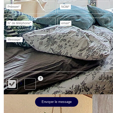
Prénom*
NOM*
N° de téléphone*
email*
Message*
Envoyer le message