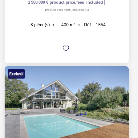
|
1 980 000 €
product.price.fees_included
product.price.fees_charges.full
400
m²
Réf :
1554
8
pièce(s)
Exclusif