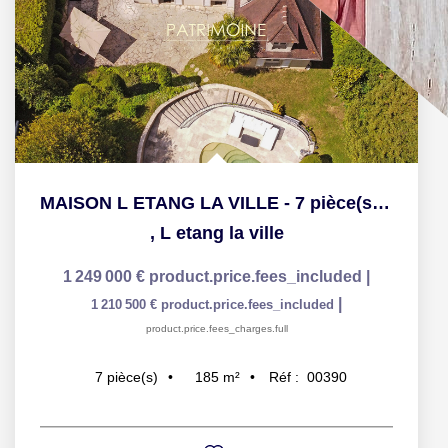
MAISON L ETANG LA VILLE - 7 pièce(s) - 185 m2
,
L etang la ville
1 249 000 €
product.price.fees_included
|
|
1 210 500 €
product.price.fees_included
product.price.fees_charges.full
185
m²
Réf :
00390
7
pièce(s)