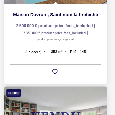
Maison Davron
,
Saint nom la breteche
3 500 000 €
product.price.fees_included
|
|
3 350 000 €
product.price.fees_included
product.price.fees_charges.full
353
m²
Réf :
1451
8
pièce(s)
Exclusif