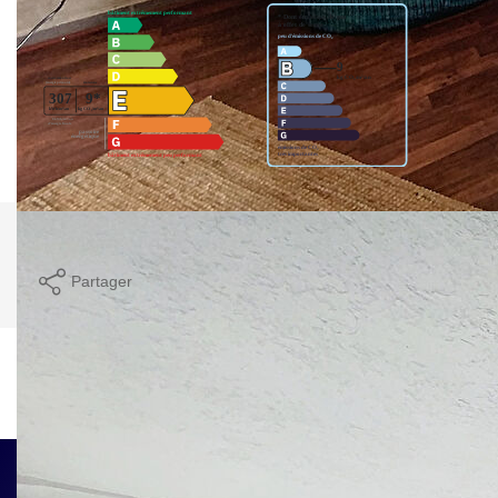
Imprimer
Partager
Calculer mon budget
Ce bien est soumis à un diagnostic ERP (État
des Risques et Pollutions). Pour en savoir plus,
rendez-vous sur
https://www.georisques.gouv.fr/