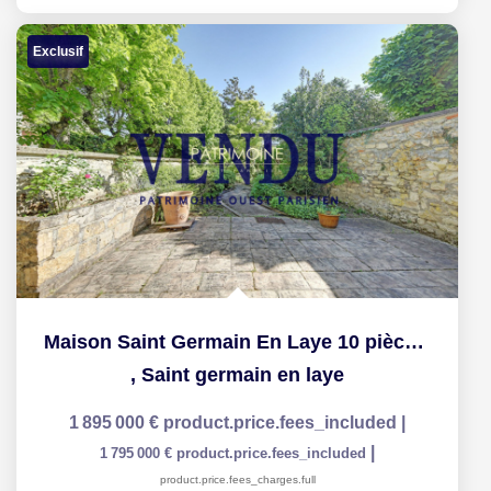
Exclusif
Maison Saint Germain En Laye 10 pièce(s) 330 m2
,
Saint germain en laye
1 895 000 €
product.price.fees_included
|
|
1 795 000 €
product.price.fees_included
product.price.fees_charges.full