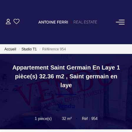
Accueil
Studio T1
Référence 954
ACHETER
Appartement Saint Germain En Laye 1
pièce(s) 32.36 m2
,
Saint germain en
OFF MARKET
laye
NORMANDIE/LA BAULE
Vendu
BRETAGNE
1
pièce(s)
•
32
m²
•
Réf : 954