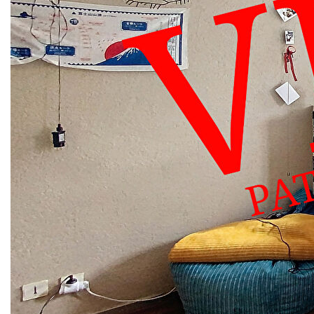
Centre ville à 2 mn du RER et aux pieds des commerces,
au troisième étage d'une petite copropriété ancienne, studio
de 32.36 m2 au calme sur cour offrant : entrée, pièce a
vivre avec cuisine ouverte équipée donnant sur cour,
rangements et salle de bains avec wc.
Emplacement recherché, au calme sur cour et proche de
toutes commodités.
Actuellement loué : 678 euros hors charges + 60 euros
charges = 738 euros charges comprises, bail non meublé
en date du 28.03.2020
Copropriété de lots
Prix incluant 4.57 % d'honoraires charge acquéreur
( 230 000 Euros Honoraires Exclus )
Nos honoraires
Nous contacter
Diagnostics énergétiques