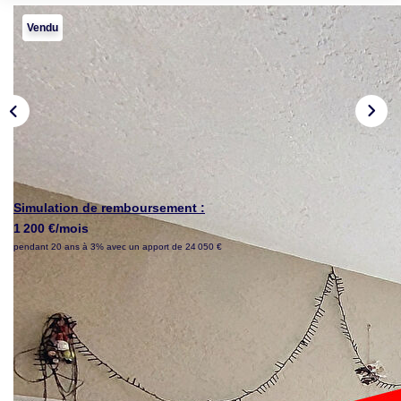
PROPRIETES/CHATEAUX
Vendu
LOUER
NOTRE AGENCE
Notre Agence
Notre Équipe
Actualités
Simulation de remboursement :
1 200 €/mois
pendant 20 ans à 3% avec un apport de 24 050 €
EN
Description
Réf : 954
EXCLUSIVITE