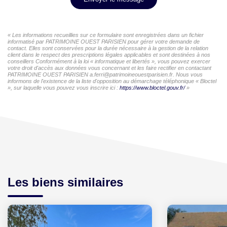
« Les informations recueillies sur ce formulaire sont enregistrées dans un fichier
informatisé par PATRIMOINE OUEST PARISIEN pour gérer votre demande de
contact. Elles sont conservées pour la durée nécessaire à la gestion de la relation
client dans le respect des prescriptions légales applicables et sont destinées à nos
conseillers Conformément à la loi « informatique et libertés », vous pouvez exercer
votre droit d'accès aux données vous concernant et les faire rectifier en contactant
PATRIMOINE OUEST PARISIEN a.ferri@patrimoineouestparisien.fr. Nous vous
informons de l'existence de la liste d'opposition au démarchage téléphonique « Bloctel
», sur laquelle vous pouvez vous inscrire ici :
https://www.bloctel.gouv.fr/
»
Les biens similaires