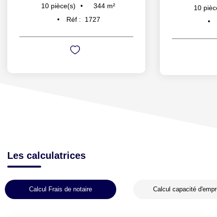
344
m²
10
pièce(s)
10
pièc
Réf :
1727
Les calculatrices
Calcul Frais de notaire
Calcul capacité d'empr