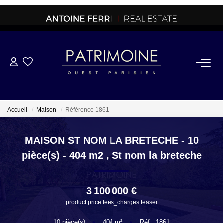
ACHETER
OFF MARKET
Accueil
Maison
Référence 1861
NORMANDIE/LA BAULE
MAISON ST NOM LA BRETECHE - 10
pièce(s) - 404 m2
,
St nom la breteche
BRETAGNE
3 100 000 €
PROPRIETES/CHATEAUX
product.price.fees_charges.teaser
10
pièce(s)
•
404
m²
•
Réf : 1861