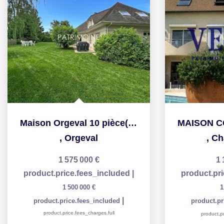
Maison Orgeval 10 pièce(s) 350 m2
,
Orgeval
,
Ch
1 575 000 €
1 
product.price.fees_included
|
product.pr
1 500 000 €
1
|
product.price.fees_included
product.pr
product.price.fees_charges.full
product.pr