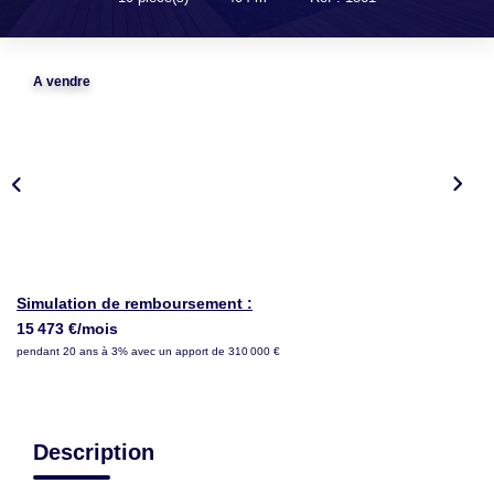
LOUER
NOTRE AGENCE
A vendre
Notre Agence
Notre Équipe
Actualités
EN
Simulation de remboursement :
15 473 €/mois
pendant 20 ans à 3% avec un apport de 310 000 €
Description