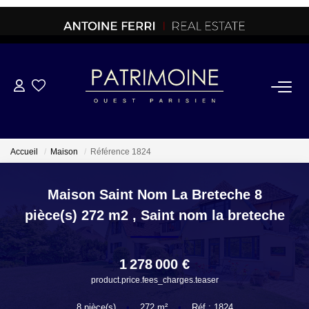
ACHETER
OFF MARKET
Accueil
Maison
Référence 1824
NORMANDIE/LA BAULE
Maison Saint Nom La Breteche 8
pièce(s) 272 m2
,
Saint nom la breteche
BRETAGNE
1 278 000 €
PROPRIETES/CHATEAUX
product.price.fees_charges.teaser
8
pièce(s)
•
272
m²
•
Réf : 1824