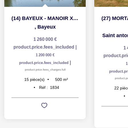
(14) BAYEUX - MANOIR XII-ème 500 m² - DEPENDANCES 1000M²...
,
Bayeux
Saint ant
1 260 000 €
product.price.fees_included
|
1 
1 200 000 €
product.pr
|
product.price.fees_included
1
product.price.fees_charges.full
product.pr
product.pr
500
m²
15
pièce(s)
Réf :
1834
22
pièc