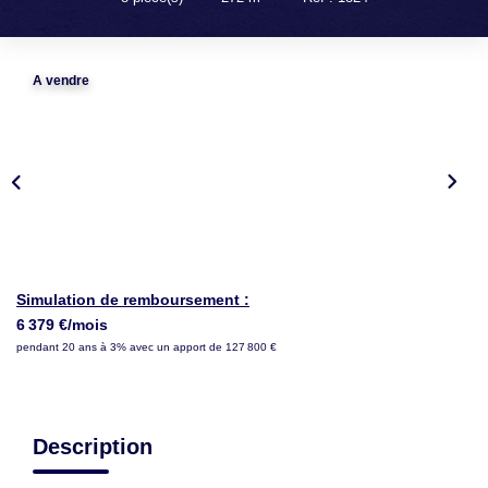
LOUER
NOTRE AGENCE
A vendre
Notre Agence
Notre Équipe
Actualités
EN
Simulation de remboursement :
6 379 €/mois
pendant 20 ans à 3% avec un apport de 127 800 €
Description