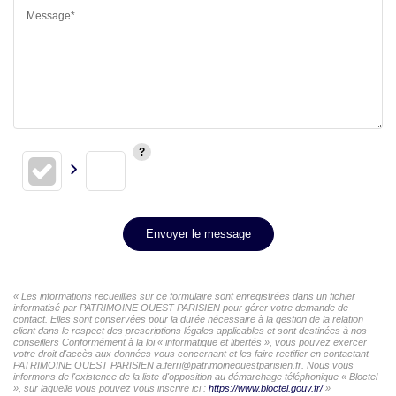
Message*
Envoyer le message
« Les informations recueillies sur ce formulaire sont enregistrées dans un fichier
informatisé par PATRIMOINE OUEST PARISIEN pour gérer votre demande de
contact. Elles sont conservées pour la durée nécessaire à la gestion de la relation
client dans le respect des prescriptions légales applicables et sont destinées à nos
conseillers Conformément à la loi « informatique et libertés », vous pouvez exercer
votre droit d'accès aux données vous concernant et les faire rectifier en contactant
PATRIMOINE OUEST PARISIEN a.ferri@patrimoineouestparisien.fr. Nous vous
informons de l'existence de la liste d'opposition au démarchage téléphonique « Bloctel
», sur laquelle vous pouvez vous inscrire ici :
https://www.bloctel.gouv.fr/
»