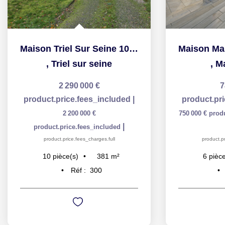
Maison Triel Sur Seine 10 pièce(s) 381.30 m2
,
Triel sur seine
,
M
2 290 000 €
7
product.price.fees_included
|
product.pr
2 200 000 €
750 000 €
prod
|
product.price.fees_included
product.price.fees_charges.full
product.pr
381
m²
10
pièce(s)
6
pièce
Réf :
300