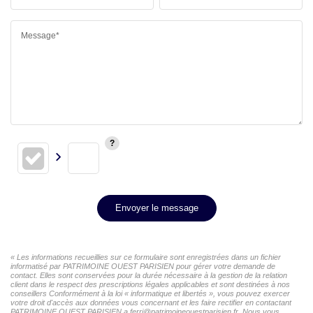
Message*
Envoyer le message
« Les informations recueillies sur ce formulaire sont enregistrées dans un fichier
informatisé par PATRIMOINE OUEST PARISIEN pour gérer votre demande de
contact. Elles sont conservées pour la durée nécessaire à la gestion de la relation
client dans le respect des prescriptions légales applicables et sont destinées à nos
conseillers Conformément à la loi « informatique et libertés », vous pouvez exercer
votre droit d'accès aux données vous concernant et les faire rectifier en contactant
PATRIMOINE OUEST PARISIEN a.ferri@patrimoineouestparisien.fr. Nous vous