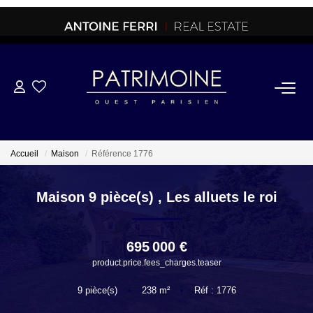
ACHETER
OFF MARKET
Accueil
Maison
Référence 1776
NORMANDIE/LA BAULE
Maison 9 pièce(s)
,
Les alluets le roi
BRETAGNE
695 000 €
product.price.fees_charges.teaser
PROPRIETES/CHATEAUX
9
pièce(s)
•
238
m²
•
Réf : 1776