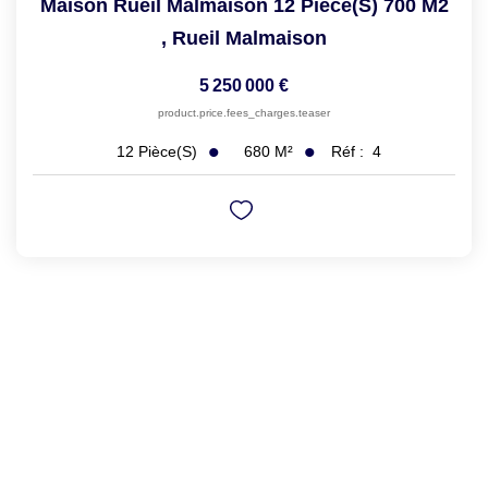
Maison Rueil Malmaison 12 Pièce(s) 700 M2
,
Rueil Malmaison
5 250 000 €
product.price.fees_charges.teaser
680
M²
Réf :
4
12
Pièce(s)