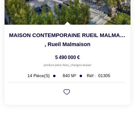
MAISON CONTEMPORAINE RUEIL MALMAISON - 14 Pièce(s) - 840 M2
,
Rueil Malmaison
5 490 000 €
product.price.fees_charges.teaser
840
M²
Réf :
01305
14
Pièce(s)