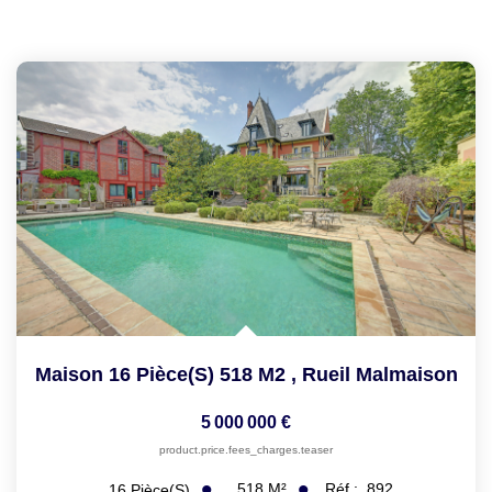
Maison 16 Pièce(s) 518 M2
,
Rueil Malmaison
5 000 000 €
product.price.fees_charges.teaser
518
M²
Réf :
892
16
Pièce(s)