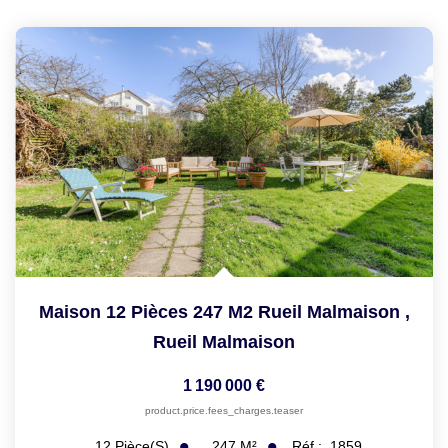
Maison 12 Pièces 247 M2 Rueil Malmaison
,
Rueil Malmaison
1 190 000 €
product.price.fees_charges.teaser
247
M²
Réf :
1859
12
Pièce(s)