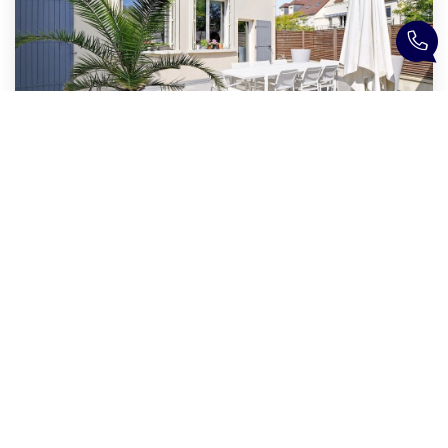
Maison Rueil Malmaison 6 Pièce(s) 190 M2
,
Rueil Malmaison
1 060 000 €
product.price.fees_charges.teaser
190
M²
Réf :
1822
6
Pièce(s)