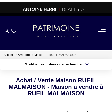
ACHETER
OFF MARKET
Accueil
A vendre
Maison
RUEIL MALMAISON
Modifier les critères de recherche
NORMANDIE/LA BAULE
Type de transaction
Localisation
Acheter
Localisation
Achat / Vente Maison RUEIL
Type de bien
BRETAGNE
Sélectionnez...
Surface min
MALMAISON - Maison a vendre à
RUEIL MALMAISON
PROPRIETES/CHATEAUX
Plus de critères
Budget max
Créer une alerte