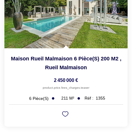
Maison Rueil Malmaison 6 Pièce(s) 200 M2
,
Rueil Malmaison
2 450 000 €
product.price.fees_charges.teaser
211
M²
Réf :
1355
6
Pièce(s)