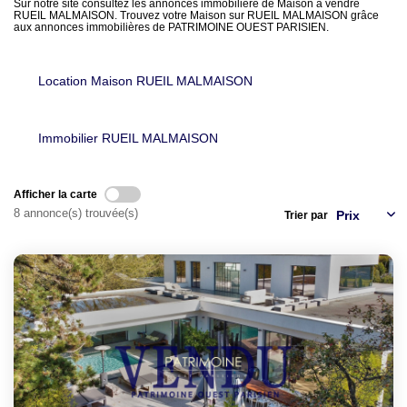
LOUER
Sur notre site consultez les annonces immobilière de Maison à vendre
RUEIL MALMAISON. Trouvez votre Maison sur RUEIL MALMAISON grâce
aux annonces immobilières de PATRIMOINE OUEST PARISIEN.
NOTRE AGENCE
Location Maison RUEIL MALMAISON
Notre Agence
Notre Équipe
Immobilier RUEIL MALMAISON
Actualités
Afficher la carte
EN
8 annonce(s) trouvée(s)
Trier par