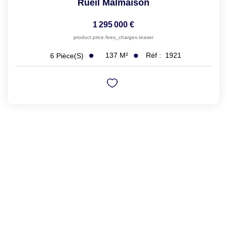
Rueil Malmaison
1 295 000 €
product.price.fees_charges.teaser
137
M²
Réf :
1921
6
Pièce(s)