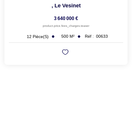
,
Le Vesinet
3 640 000 €
product.price.fees_charges.teaser
500
M²
Réf :
00633
12
Pièce(s)