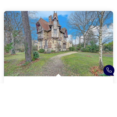
(78) LE VESINET - PROPRIETE DE 260M² - PARC 1500M²
,
Le Vesinet
2 190 000 €
product.price.fees_charges.teaser