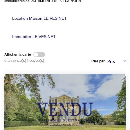
LOUER
immobilières de PATRIMOINE OUEST PARISIEN.
NOTRE AGENCE
Location Maison LE VESINET
Notre Agence
Immobilier LE VESINET
Notre Équipe
Actualités
Afficher la carte
6 annonce(s) trouvée(s)
Trier par
EN