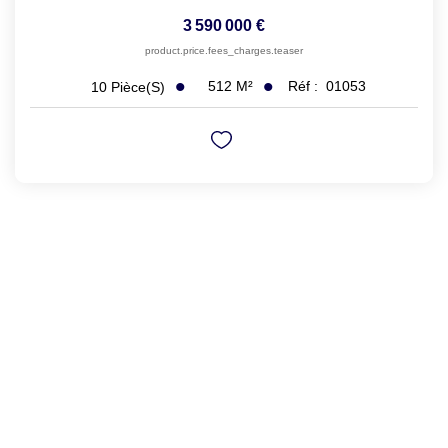
3 590 000 €
product.price.fees_charges.teaser
512
M²
Réf :
01053
10
Pièce(s)