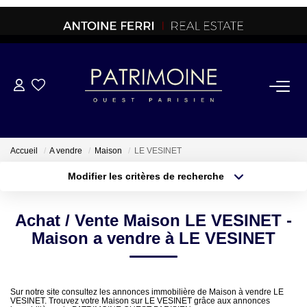
ACHETER
OFF MARKET
Accueil
A vendre
Maison
LE VESINET
Modifier les critères de recherche
NORMANDIE/LA BAULE
Type de transaction
Localisation
Acheter
Localisation
Achat / Vente Maison LE VESINET -
Type de bien
BRETAGNE
Sélectionnez...
Surface min
Maison a vendre à LE VESINET
PROPRIETES/CHATEAUX
Plus de critères
Budget max
Sur notre site consultez les annonces immobilière de Maison à vendre LE
VESINET. Trouvez votre Maison sur LE VESINET grâce aux annonces
Créer une alerte