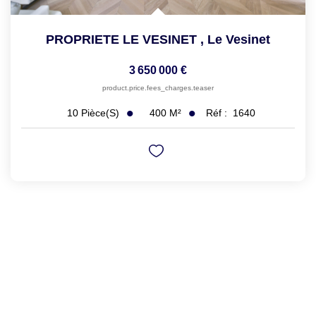
PROPRIETE LE VESINET
,
Le Vesinet
3 650 000 €
product.price.fees_charges.teaser
400
M²
Réf :
1640
10
Pièce(s)