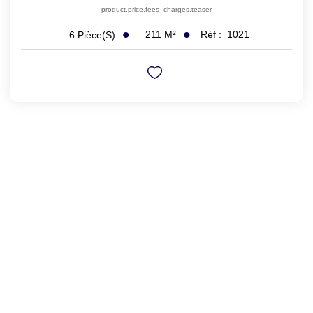
product.price.fees_charges.teaser
211
M²
Réf :
1021
6
Pièce(s)