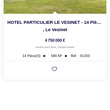
HOTEL PARTICULIER LE VESINET - 14 Pièce(s) - 580 M2
,
Le Vesinet
4 750 000 €
product.price.fees_charges.teaser
580
M²
Réf :
01203
14
Pièce(s)